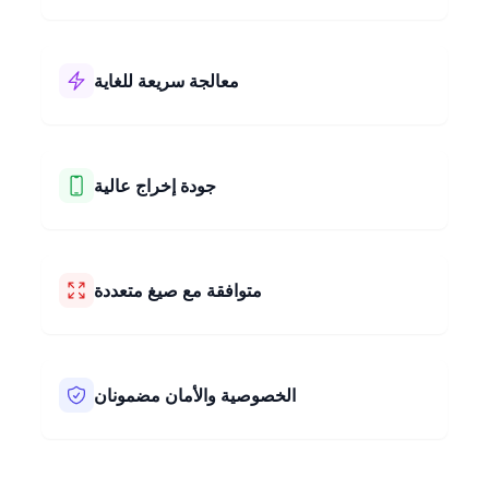
أداتنا لتغيير نسبة أبعاد الصورة إلى 16x9 سهلة الاستخدام!
تتميز بتصميم بسيط وخطوات واضحة. يمكنك تغيير نسبة
أبعاد صورك إلى 16x9 بسرعة ودون أي مشاكل.
معالجة سريعة للغاية
أداتنا لتغيير نسبة أبعاد الصورة إلى 16x9 تعمل بسرعة
فائقة! تقوم بتغيير نسبة أبعاد صورتك إلى 16x9 في بضع
ثوانٍ فقط. احصل على صورك بحجم جديد بسرعة وسهولة.
جودة إخراج عالية
أداتنا لتغيير نسبة أبعاد الصورة إلى 16x9 تحافظ على جودة
صورك. يمكنك التغيير إلى نسبة الأبعاد 16x9 دون فقدان أي
تفاصيل. ستبدو صورك رائعة واحترافية.
متوافقة مع صيغ متعددة
تعمل أداتنا لتغيير نسبة أبعاد الصورة مع العديد من أنواع
الصور، مثل JPEG، PNG، BMP، HEIC، WEBP، AVIF،
TIFF وغيرها. أي نوع من الصور لديك، يمكن لأداتنا تغيير
الخصوصية والأمان مضمونان
حجمها بسهولة لك. إنها بسيطة الاستخدام مع ملفات مختلفة.
نحافظ على خصوصية صورك وأمانها. تقوم أداتنا بتغيير نسبة
أبعاد صورتك إلى 16x9 مباشرة في متصفح الويب الخاص
بك. هذا يعني أن صورك لا تنتقل إلى أجهزة الكمبيوتر