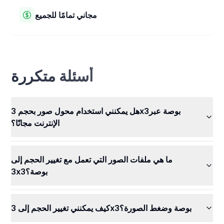
صورك لا تنتقل إلى خوادمنا. تبقى سرية وآمنة معك. لا يمكن لأي
مجاني تمامًا للجميع
شخص آخر رؤية صورك أو استخدامها.
محول الصور 3x3 بوصة الخاص بنا مجاني تمامًا للاستخدام! يمكنك
تغيير أحجام صورك واستخدام جميع ميزاتنا الرائعة دون دفع أي
أموال. قم بتغيير حجم جميع صورك بسهولة، في أي وقت، مجانًا.
أسئلة متكررة
هل يمكنني استخدام محول صور بحجم 3x3بوصة عبر
الإنترنت مجانًا؟
ما هي ملفات الصور التي تعمل مع تغيير الحجم إلى
3x3بوصة؟
كيف يمكنني تغيير الحجم إلى 3x3بوصة وضغط الصورة؟