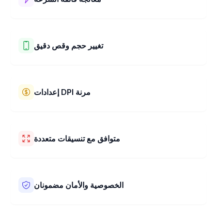
محول الصور 3x3 بوصة الخاص بنا يعمل بسرعة فائقة! يقوم
بتغيير صورتك إلى 3x3 بوصة في بضع ثوانٍ فقط. احصل على
صورك معدلة الحجم بسرعة وسهولة.
تغيير حجم وقص دقيق
يمكنك بسهولة تغيير حجم وقص صورك باستخدام أداتنا. اختر
الحجم الدقيق الذي تريده. يمكنك أيضًا استخدام ميزة السحب
والتكبير البسيطة لاختيار الجزء المثالي من صورتك للاحتفاظ به.
إعدادات DPI مرنة
احصل على الحجم المناسب في كل مرة!
يتيح لك محول الصور 3x3 بوصة الخاص بنا اختيار DPI المناسب
لصورك. يساعد DPI في جعل صورك تبدو حادة وواضحة، سواء
كنت ترغب في طباعتها أو استخدامها عبر الإنترنت. يمكنك اختيار
متوافق مع تنسيقات متعددة
أفضل إعداد DPI لما تحتاج إلى القيام به.
يعمل محول الصور 3x3 بوصة الخاص بنا مع العديد من أنواع
الصور، مثل JPEG، PNG، BMP، HEIC، WEBP، AVIF، TIFF
وغيرها. مهما كان نوع الصورة لديك، يمكن لأداتنا تغيير حجمها
الخصوصية والأمان مضمونان
بسهولة من أجلك. إنه سهل الاستخدام مع الملفات المختلفة.
نحافظ على خصوصية صورك وأمانها. تقوم أداتنا بتغيير حجم
صورك وقصها مباشرة في متصفح الويب الخاص بك. هذا يعني أن