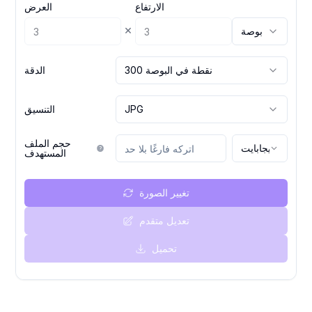
الارتفاع
العرض
×
بوصة
300 نقطة في البوصة
الدقة
JPG
التنسيق
حجم الملف
ميجابايت
المستهدف
تغيير الصورة
تعديل متقدم
تحميل