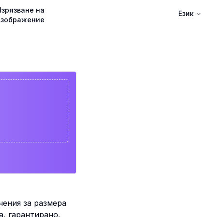
Изрязване на
Език
изображение
чения за размера
а, гарантирано.