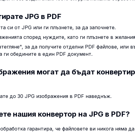
тирате JPG в PDF
та си от JPG или ги плъзнете, за да започнете.
аженията според нуждите, като ги плъзнете в желания
зтегляне", за да получите отделни PDF файлове, или в
 ги обедините в един PDF документ.
бражения могат да бъдат конвертир
ате до 30 JPG изображения в PDF наведнъж.
ете нашия конвертор на JPG в PDF?
 обработка гарантира, че файловете ви никога няма да