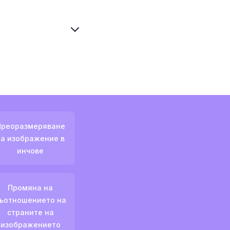
Преоразмеряване
на изображение в
инчове
Промяна на
ъотношението на
страните на
изображението