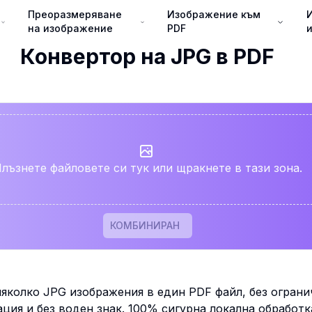
Преоразмеряване
Изображение към
на изображение
PDF
Конвертор на JPG в PDF
лъзнете файловете си тук или щракнете в тази зона.
КОМБИНИРАН
яколко JPG изображения в един PDF файл, без ограни
ация и без воден знак. 100% сигурна локална обработк