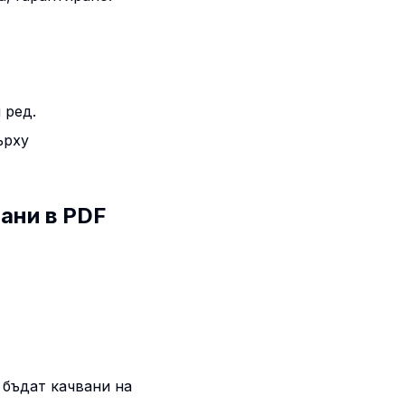
 ред.
ърху
ани в PDF
 бъдат качвани на