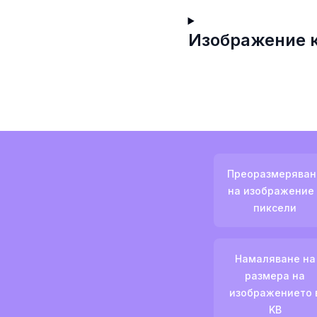
Изображение 
Преоразмеряван
на изображение 
пиксели
Намаляване на
размера на
изображението 
KB