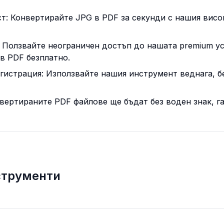
ст: Конвертирайте JPG в PDF за секунди с нашия вис
: Ползвайте неограничен достъп до нашата premium ус
в PDF безплатно.
регистрация: Използвайте нашия инструмент веднага, б
онвертираните PDF файлове ще бъдат без воден знак, г
струменти