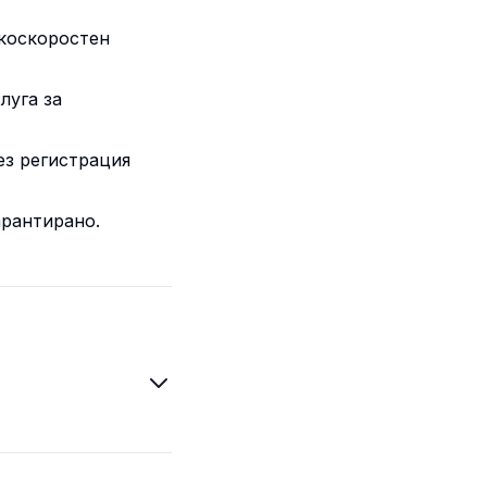
окоскоростен
луга за
ез регистрация
арантирано.