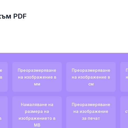
към PDF
е
Преоразмеряване
Преоразмеряване
в
на изображение в
на изображение в
мм
см
Намаляване на
Преоразмеряване
размера на
на изображение
с
в
изображението в
за печат
MB