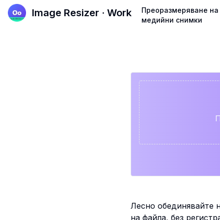
Преоразмеряване на
Image Resizer · Work
медийни снимки
П
Лесно обединявайте н
на файла, без регистр