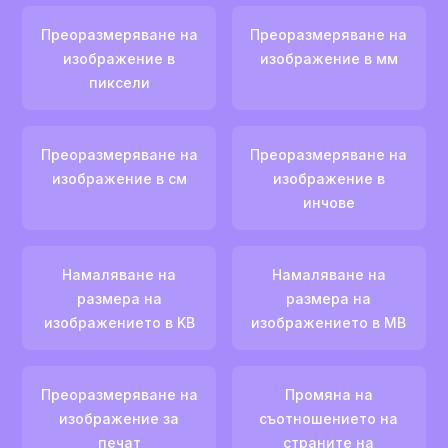
Преоразмеряване на
Преоразмеряване на
изображение в
изображение в мм
пиксели
Преоразмеряване на
Преоразмеряване на
изображение в см
изображение в
инчове
Намаляване на
Намаляване на
размера на
размера на
изображението в KB
изображението в MB
Преоразмеряване на
Промяна на
изображение за
съотношението на
печат
страните на