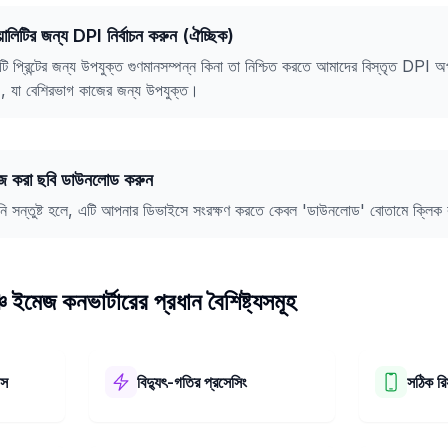
োয়ালিটির জন্য DPI নির্বাচন করুন (ঐচ্ছিক)
ি প্রিন্টের জন্য উপযুক্ত গুণমানসম্পন্ন কিনা তা নিশ্চিত করতে আমাদের বিস্তৃত DPI
, যা বেশিরভাগ কাজের জন্য উপযুক্ত।
জ করা ছবি ডাউনলোড করুন
ি সন্তুষ্ট হলে, এটি আপনার ডিভাইসে সংরক্ষণ করতে কেবল 'ডাউনলোড' বোতামে ক্লিক
মেজ কনভার্টারের প্রধান বৈশিষ্ট্যসমূহ
েস
বিদ্যুৎ-গতির প্রসেসিং
সঠিক রি
ার ব্যবহার
আমাদের 1.5x1.5 ইঞ্চি ইমেজ কনভার্টার
আপনি আমাদের ট
েআউট এবং
অত্যন্ত দ্রুত কাজ করে! এটি মাত্র কয়েক
আপনার ছবি রি