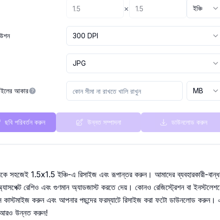
×
ইঞ্চি
িউশন
300 DPI
JPG
 ফাইলের আকার
MB
ছবি পরিবর্তন করুন
উন্নত সম্পাদনা
ডাউনলোড করুন
িকে সহজেই 1.5x1.5 ইঞ্চি-এ রিসাইজ এবং রূপান্তর করুন। আমাদের ব্যবহারকারী-বান্ধ
যাসপেক্ট রেশিও এবং গুণমান অ্যাডজাস্ট করতে দেয়। কোনও রেজিস্ট্রেশন বা ইনস্টলে
কাস্টমাইজ করুন এবং আপনার পছন্দের ফরম্যাটে রিসাইজ করা ফটো ডাউনলোড করুন। এখ
ে আরও উন্নত করুন!