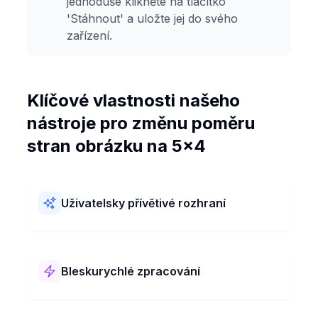
jednoduše klikněte na tlačítko
'Stáhnout' a uložte jej do svého
zařízení.
Klíčové vlastnosti našeho
nástroje pro změnu poměru
stran obrázku na 5x4
Uživatelsky přívětivé rozhraní
Náš nástroj pro změnu poměru stran obrázku na
5x4 se snadno používá! Má jednoduché rozložení
a jasné kroky. Poměr stran 5x4 svých obrázků
Bleskurychlé zpracování
můžete změnit rychle a bez problémů.
Náš nástroj pro změnu poměru stran obrázku na
5x4 pracuje super rychle! Změní poměr stran