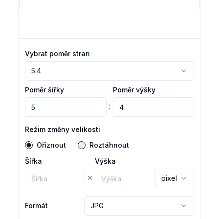
Vybrat poměr stran
5:4
Poměr šířky
Poměr výšky
:
Režim změny velikosti
Oříznout
Roztáhnout
Šířka
Výška
×
pixel
Formát
JPG