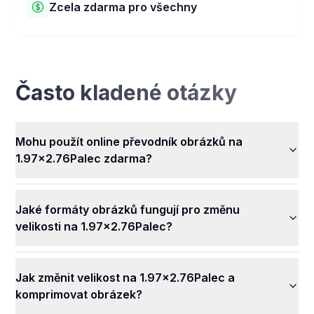
Zcela zdarma pro všechny
obrázky neputují na naše počítače. Zůstávají u vás v
tajnosti a bezpečí. Nikdo jiný nemůže vaše obrázky
Náš převodník obrázků na 1.97x2.76 Palec je zcela
vidět ani používat.
zdarma k použití! Můžete měnit velikosti svých obrázků
a využívat všechny naše skvělé funkce bez placení
jakýchkoli peněz. Měňte velikost všech svých obrázků
Často kladené otázky
snadno, kdykoli a zdarma.
Mohu použít online převodník obrázků na
1.97x2.76Palec zdarma?
Jaké formáty obrázků fungují pro změnu
velikosti na 1.97x2.76Palec?
Jak změnit velikost na 1.97x2.76Palec a
komprimovat obrázek?