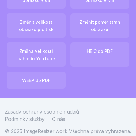
obrázku v KB
obrázku v MB
Změnit velikost
Změnit poměr stran
obrázku pro tisk
obrázku
Změna velikosti
HEIC do PDF
náhledu YouTube
WEBP do PDF
Zásady ochrany osobních údajů
Podmínky služby
O nás
© 2025 ImageResizer.work
Všechna práva vyhrazena.