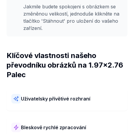
Jakmile budete spokojeni s obrázkem se
změněnou velikostí, jednoduše klikněte na
tlačítko 'Stáhnout' pro uložení do vašeho
zařízení.
Klíčové vlastnosti našeho
převodníku obrázků na 1.97x2.76
Palec
Uživatelsky přívětivé rozhraní
Náš převodník obrázků na 1.97x2.76 Palec se snadno
používá! Má jednoduché rozvržení a jasné kroky.
Můžete rychle a bez problémů změnit velikost svých
Bleskově rychlé zpracování
obrázků na 1.97x2.76 Palec.