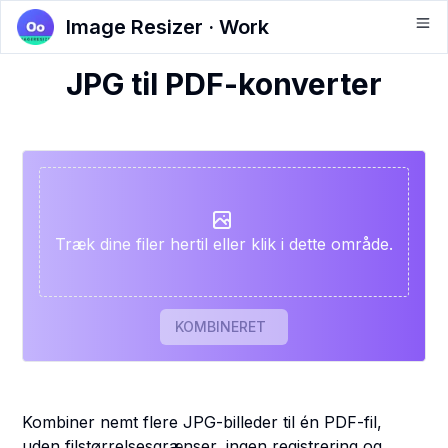
Image Resizer · Work
JPG til PDF-konverter
Træk dine filer hertil eller klik i dette område.
KOMBINERET
Kombiner nemt flere JPG-billeder til én PDF-fil,
uden filstørrelsesgrænser, ingen registrering og