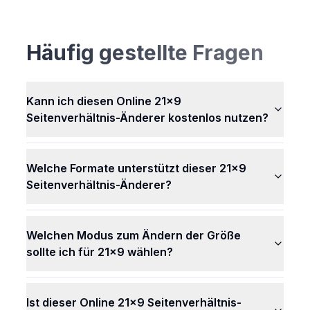
ändert das Seitenverhältnis Ihres Bildes direkt in
Ihrem Webbrowser auf 21x9. Das bedeutet, Ihre
Bilder gelangen nicht auf unsere Computer. Sie
Häufig gestellte Fragen
bleiben geheim und sicher bei Ihnen. Niemand
sonst kann Ihre Bilder sehen oder verwenden.
Kann ich diesen Online 21x9
Seitenverhältnis-Änderer kostenlos nutzen?
Welche Formate unterstützt dieser 21x9
Seitenverhältnis-Änderer?
Welchen Modus zum Ändern der Größe
sollte ich für 21x9 wählen?
Ist dieser Online 21x9 Seitenverhältnis-