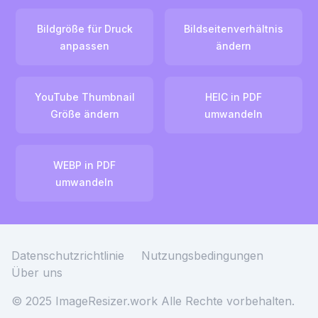
Bildgröße für Druck
Bildseitenverhältnis
anpassen
ändern
YouTube Thumbnail
HEIC in PDF
Größe ändern
umwandeln
WEBP in PDF
umwandeln
Datenschutzrichtlinie
Nutzungsbedingungen
Über uns
© 2025 ImageResizer.work
Alle Rechte vorbehalten.