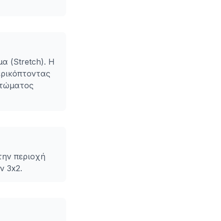
α (Stretch). Η
ερικόπτοντας
ντώματος
την περιοχή
ν 3x2.