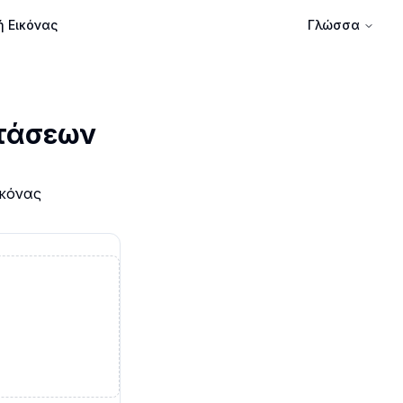
ή Εικόνας
Γλώσσα
στάσεων
ικόνας