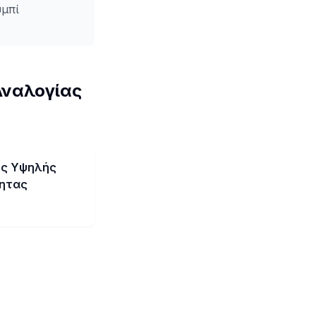
υμπί
Αναλογίας
ος Υψηλής
τητας
ο Αλλαγής
 Διαστάσεων
 διατηρεί την
ων εικόνων σας.
α αλλάξετε σε
διαστάσεων 3x2
άσετε καμία
. Οι εικόνες