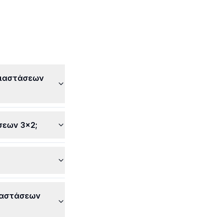
νονται υπέροχες
λματικές.
Διαστάσεων
σεων 3x2;
Διαστάσεων