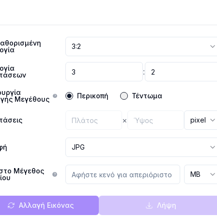
αθορισμένη
3:2
ογία
ογία
:
τάσεων
ουργία
Περικοπή
Τέντωμα
γής Μεγέθους
×
τάσεις
pixel
φή
JPG
στο Μέγεθος
MB
ίου
Αλλαγή Εικόνας
Λήψη