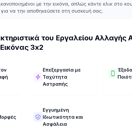
ικανοποιημένοι με την εικόνα, απλώς κάντε κλικ στο κο
 για να την αποθηκεύσετε στη συσκευή σας.
κτηριστικά του Εργαλείου Αλλαγής 
Εικόνας 3x2
τον
Επεξεργασία με
Έξοδ
αφή
Ταχύτητα
Ποιό
Αστραπής
ής
Το Εργαλεί
εων
Αναλογίας
Το Εργαλείο Αλλαγής
ύκολο
Εικόνας 3x2
Αναλογίας Διαστάσεων
λή
ποιότητα τ
Εικόνας 3x2 λειτουργεί
Εγγυημένη
ήματα.
Μπορείτε ν
εξαιρετικά γρήγορα!
Μορφές
Ιδιωτικότητα και
ετε την
αναλογία 
Αλλάζει την εικόνα σας σε
ων των
χωρίς να χ
Ασφάλεια
αναλογία διαστάσεων 3x2
ής
λεπτομέρεια
σε λίγα μόλις