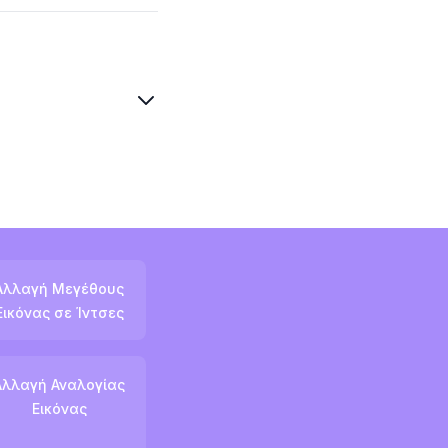
Αλλαγή Μεγέθους
Εικόνας σε Ίντσες
Αλλαγή Αναλογίας
Εικόνας