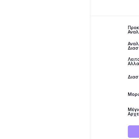
Προκ
Αναλ
Αναλ
Διασ
Λειτ
Αλλα
Διασ
Μορ
Μέγι
Αρχε