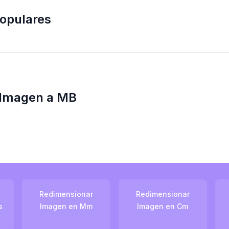
opulares
 Imagen a MB
Redimensionar
Redimensionar
s
Imagen en Mm
Imagen en Cm