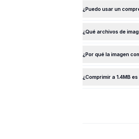
Permanecen secretas y 
¿Puedo usar un compre
contigo. Nadie más pued
usar tus imágenes.
¿Qué archivos de imag
¿Por qué la imagen co
¿Comprimir a 1.4MB es