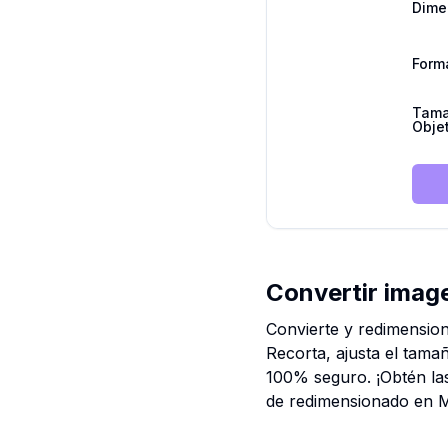
Dime
Form
Tama
Obje
Convertir imag
Convierte y redimension
Recorta, ajusta el tama
100% seguro. ¡Obtén las
de redimensionado en 