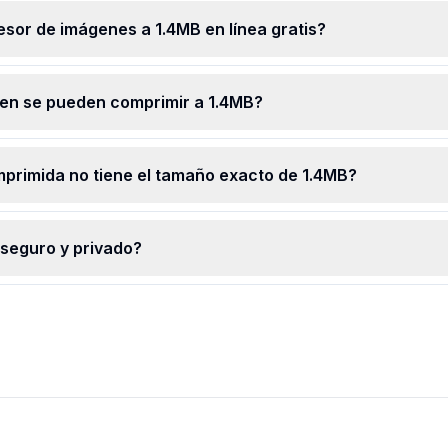
seguras
fácilmente, en cualquier
sor de imágenes a 1.4MB en línea gratis?
e ver o
momento y de forma gratuita.
en se pueden comprimir a 1.4MB?
mprimida no tiene el tamaño exacto de 1.4MB?
 seguro y privado?