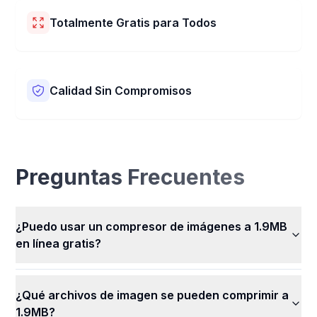
navegador web. Esto significa que tus imágenes no se
Totalmente Gratis para Todos
envían a nuestros servidores. Permanecen secretas y
seguras contigo. Nadie más puede ver o usar tus
¡Nuestro Compresor de Imágenes a 1.9MB es
imágenes.
completamente gratis! Puedes comprimir tu imagen y
usar todas nuestras excelentes funciones sin pagar
Calidad Sin Compromisos
nada. Comprime todas tus imágenes fácilmente, en
cualquier momento y de forma gratuita.
Nuestros algoritmos avanzados mantienen la máxima
calidad de imagen durante el proceso de compresión.
Preguntas Frecuentes
¿Puedo usar un compresor de imágenes a 1.9MB
en línea gratis?
¿Qué archivos de imagen se pueden comprimir a
1.9MB?