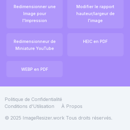
Redimensionner une
Modifier le rapport
Image pour
hauteur/largeur de
l'Impression
l'image
Redimensionneur de
HEIC en PDF
Miniature YouTube
WEBP en PDF
Politique de Confidentialité
Conditions d'Utilisation
À Propos
© 2025 ImageResizer.work
Tous droits réservés.