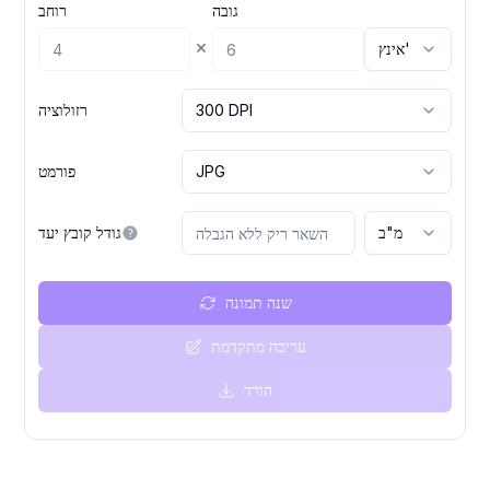
גובה
רוחב
×
אינץ'
300 DPI
רזולוציה
JPG
פורמט
מ"ב
גודל קובץ יעד
שנה תמונה
עריכה מתקדמת
הורד