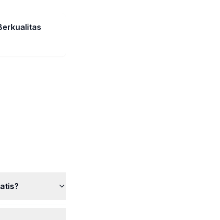
Berkualitas
i
asio Aspek
9 kami menjaga
mbar Anda. Anda
ubah rasio aspek
pa kehilangan
pun. Gambar Anda
t bagus dan
atis?