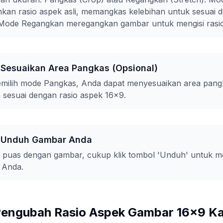
an rasio aspek asli, memangkas kelebihan untuk sesuai d
Mode Regangkan meregangkan gambar untuk mengisi rasio
 Sesuaikan Area Pangkas (Opsional)
milih mode Pangkas, Anda dapat menyesuaikan area pang
sesuai dengan rasio aspek 16x9.
: Unduh Gambar Anda
 puas dengan gambar, cukup klik tombol 'Unduh' untuk 
 Anda.
Pengubah Rasio Aspek Gambar 16x9 K