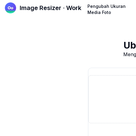
Pengubah Ukuran
Image Resizer · Work
Media Foto
Ub
Meng