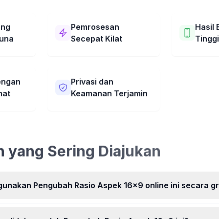
ang
Pemrosesan
Hasil 
una
Secepat Kilat
Tingg
ek
Pengubah Rasio Aspek
Pengubah R
udah
Gambar 16x9 kami bekerja
Gambar 16x
anya
sangat cepat! Ini mengubah
kualitas ga
engan
Privasi dan
ah-
gambar Anda ke rasio aspek
dapat meng
mat
Keamanan Terjamin
da dapat
16x9 hanya dalam beberapa
ke 16x9 tan
ek
detik. Dapatkan gambar Anda
detail apa 
ek
Kami menjaga gambar Anda
9
diubah ukurannya dengan
akan terliha
a dengan
tetap pribadi dan aman. Alat
npa
cepat dan mudah.
profesional.
 seperti
kami mengubah gambar Anda
C,
ke rasio aspek 16x9 langsung
 yang Sering Diajukan
 lainnya.
di browser web Anda. Ini
r yang
berarti gambar Anda tidak
 dapat
dikirim ke server kami.
a dengan
Gambar Anda tetap rahasia
unakan Pengubah Rasio Aspek 16x9 online ini secara gr
angat
dan aman bersama Anda.
ngan
Tidak ada orang lain yang
dapat melihat atau