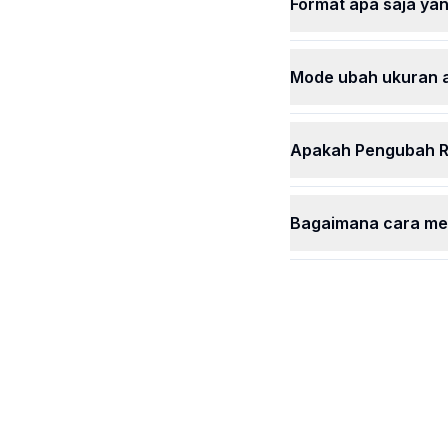
Format apa saja ya
Mode ubah ukuran a
Apakah Pengubah Ra
Bagaimana cara me