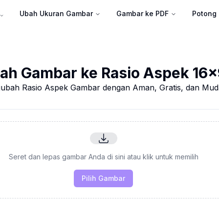
Ubah Ukuran Gambar
Gambar ke PDF
Potong
ah Gambar ke Rasio Aspek 16
ubah Rasio Aspek Gambar dengan Aman, Gratis, dan Mu
Seret dan lepas gambar Anda di sini atau klik untuk memilih
Pilih Gambar