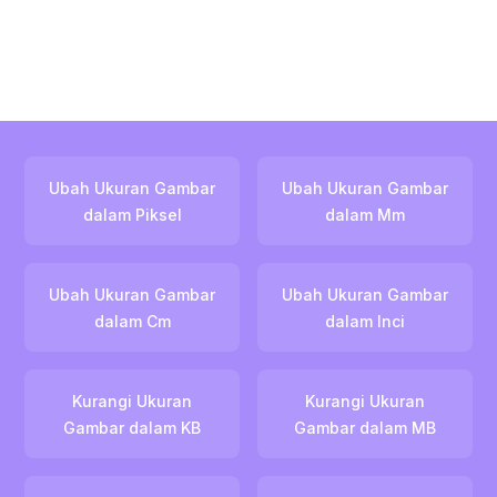
Ubah Ukuran Gambar
Ubah Ukuran Gambar
dalam Piksel
dalam Mm
Ubah Ukuran Gambar
Ubah Ukuran Gambar
dalam Cm
dalam Inci
Kurangi Ukuran
Kurangi Ukuran
Gambar dalam KB
Gambar dalam MB