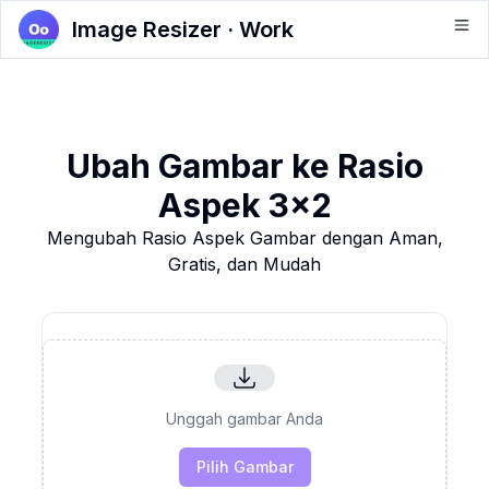
Image Resizer · Work
Ubah Gambar ke Rasio
Aspek 3x2
Mengubah Rasio Aspek Gambar dengan Aman,
Gratis, dan Mudah
Unggah gambar Anda
Pilih Gambar