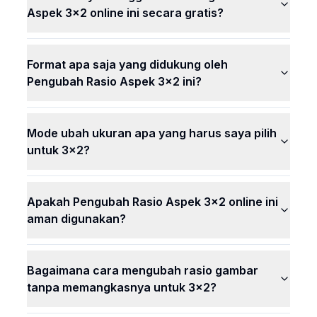
Aspek 3x2 online ini secara gratis?
Format apa saja yang didukung oleh
Pengubah Rasio Aspek 3x2 ini?
Mode ubah ukuran apa yang harus saya pilih
untuk 3x2?
Apakah Pengubah Rasio Aspek 3x2 online ini
aman digunakan?
Bagaimana cara mengubah rasio gambar
tanpa memangkasnya untuk 3x2?