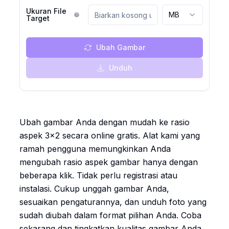
Ukuran File
MB
Target
Ubah Gambar
Unduh
Ubah gambar Anda dengan mudah ke rasio
aspek 3x2 secara online gratis. Alat kami yang
ramah pengguna memungkinkan Anda
mengubah rasio aspek gambar hanya dengan
beberapa klik. Tidak perlu registrasi atau
instalasi. Cukup unggah gambar Anda,
sesuaikan pengaturannya, dan unduh foto yang
sudah diubah dalam format pilihan Anda. Coba
sekarang dan tingkatkan kualitas gambar Anda