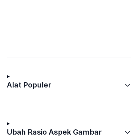
Alat Populer
Ubah Rasio Aspek Gambar