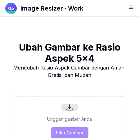
Image Resizer · Work
Ubah Gambar ke Rasio
Aspek 5x4
Mengubah Rasio Aspek Gambar dengan Aman,
Gratis, dan Mudah
Unggah gambar Anda
Pilih Gambar