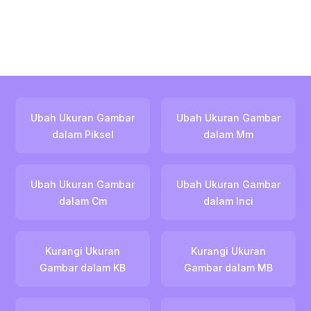
Ubah Ukuran Gambar
Ubah Ukuran Gambar
dalam Piksel
dalam Mm
Ubah Ukuran Gambar
Ubah Ukuran Gambar
dalam Cm
dalam Inci
Kurangi Ukuran
Kurangi Ukuran
Gambar dalam KB
Gambar dalam MB