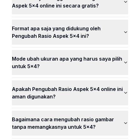
Aspek 5x4 online ini secara gratis?
Format apa saja yang didukung oleh
Pengubah Rasio Aspek 5x4 ini?
Mode ubah ukuran apa yang harus saya pilih
untuk 5x4?
Apakah Pengubah Rasio Aspek 5x4 online ini
aman digunakan?
Bagaimana cara mengubah rasio gambar
tanpa memangkasnya untuk 5x4?