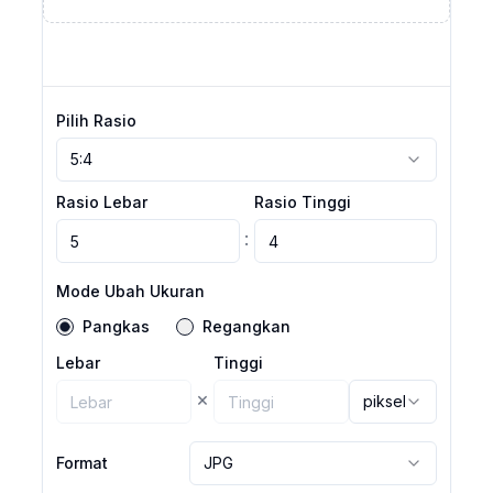
Pilih Rasio
5:4
Rasio Lebar
Rasio Tinggi
:
Mode Ubah Ukuran
Pangkas
Regangkan
Lebar
Tinggi
×
piksel
Format
JPG