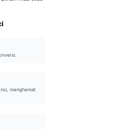
i
nversi.
Inci, menghemat