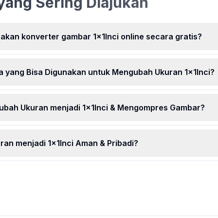
yang Sering Diajukan
r hebat
menggunak
. Ubah
nda
ja,
kan konverter gambar 1x1Inci online secara gratis?
a yang Bisa Digunakan untuk Mengubah Ukuran 1x1Inci?
bah Ukuran menjadi 1x1Inci & Mengompres Gambar?
n menjadi 1x1Inci Aman & Pribadi?