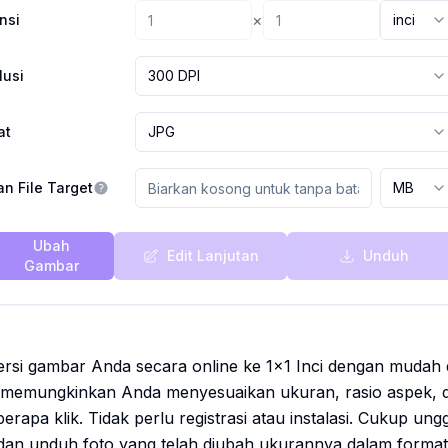
×
nsi
inci
lusi
300 DPI
at
JPG
n File Target
MB
Ubah
Edit Lanjutan
Unduh
Gambar
si gambar Anda secara online ke 1x1 Inci dengan mudah da
memungkinkan Anda menyesuaikan ukuran, rasio aspek, da
apa klik. Tidak perlu registrasi atau instalasi. Cukup u
dan unduh foto yang telah diubah ukurannya dalam format