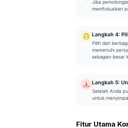
Jika pemotongan
memfokuskan pad
Langkah 4: Pil
Pilih dari berb
memenuhi persya
sebagian besar 
Langkah 5: U
Setelah Anda pu
untuk menyimpa
Fitur Utama Ko