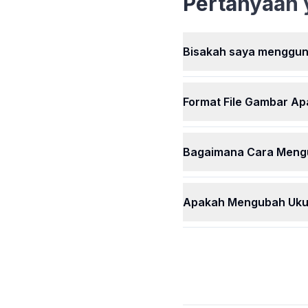
Pertanyaan 
menggunakan semua fitu
kami tanpa biaya apapun
ukuran semua gambar A
dengan mudah, kapan sa
Bisakah saya mengguna
secara gratis.
Format File Gambar Ap
Bagaimana Cara Mengu
Apakah Mengubah Ukura