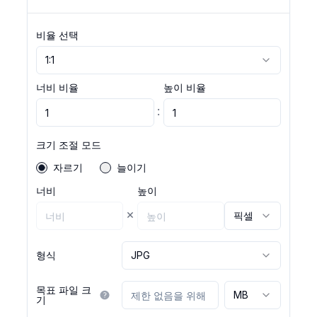
비율 선택
1:1
너비 비율
높이 비율
:
크기 조절 모드
자르기
늘이기
너비
높이
×
픽셀
형식
JPG
목표 파일 크
MB
기