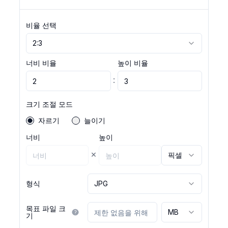
비율 선택
2:3
너비 비율
높이 비율
:
크기 조절 모드
자르기
늘이기
너비
높이
×
픽셀
형식
JPG
목표 파일 크
MB
기