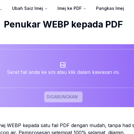
Ubah Saiz Imej
Imej ke PDF
Pangkas Imej
Penukar WEBP kepada PDF
Seret fail anda ke sini atau klik dalam kawasan ini.
DIGABUNGKAN
j WEBP kepada satu fail PDF dengan mudah, tanpa had sai
 cop air. Pemprosesan setempat 100% selamat, dijamin.