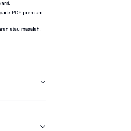
kami.
epada PDF premium
aran atau masalah.