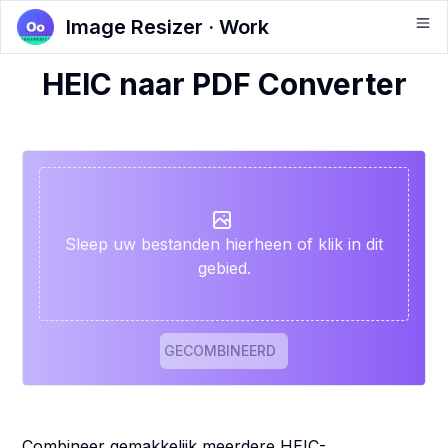
Image Resizer · Work
HEIC naar PDF Converter
Sleep uw bestanden hierheen of klik in dit
gebied.
GECOMBINEERD
Combineer gemakkelijk meerdere HEIC-