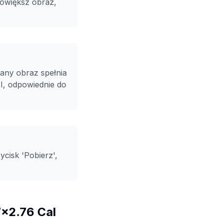
powiększ obraz,
wany obraz spełnia
I, odpowiednie do
cisk 'Pobierz',
x2.76 Cal