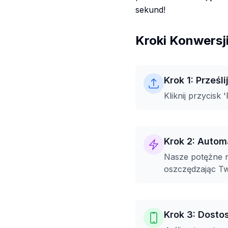
sekund!
Kroki Konwersj
Krok 1: Prześl
Kliknij przycisk
Krok 2: Autom
Nasze potężne n
oszczędzając Twó
Krok 3: Dosto