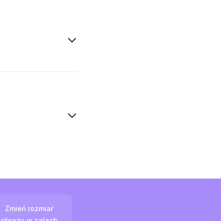
Zmień rozmiar
obrazu w calach