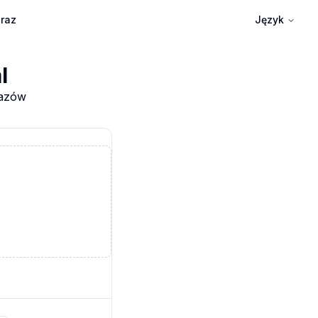
braz
Język
l
razów