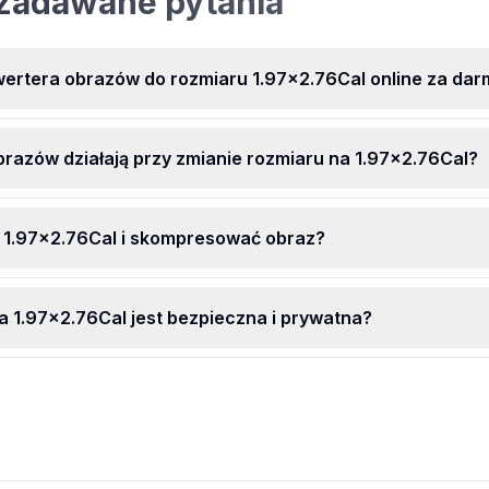
 zadawane pytania
zobaczyć a
cji
iaj
ch
rtera obrazów do rozmiaru 1.97x2.76Cal online za dar
wiek,
brazów działają przy zmianie rozmiaru na 1.97x2.76Cal?
a 1.97x2.76Cal i skompresować obraz?
a 1.97x2.76Cal jest bezpieczna i prywatna?