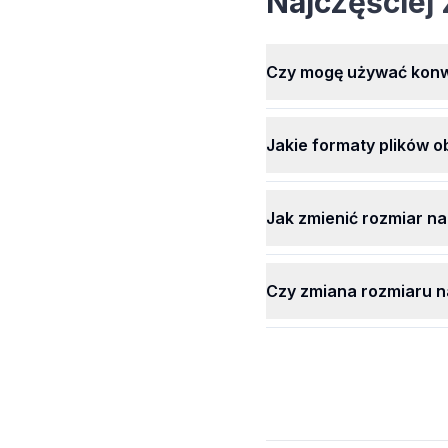
Najczęściej
korzystać ze wszystkich
naszych wspaniałych funk
bez żadnych opłat. Zmien
rozmiar wszystkich swoi
Czy mogę używać konwe
obrazów łatwo, kiedykol
za darmo.
Jakie formaty plików o
Jak zmienić rozmiar n
Czy zmiana rozmiaru n