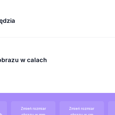
ędzia
obrazu w calach
Zmień rozmiar
Zmień rozmiar
ch
obrazu w mm
obrazu w cm