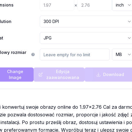
×
nsions
inch
lution
300 DPI
at
JPG
lowy rozmiar
MB
Change
Edycja
Download
Image
zaawansowana
 i konwertuj swoje obrazy online do 1.97x2.76 Cal za darm
zie pozwala dostosować rozmiar, proporcje i jakość zdjęć 
 i instalacji. Po prostu prześlij obraz, dostosuj ustawienia i p
w preferowanym formacie. Wypróbuj teraz i ulepsz swoje o