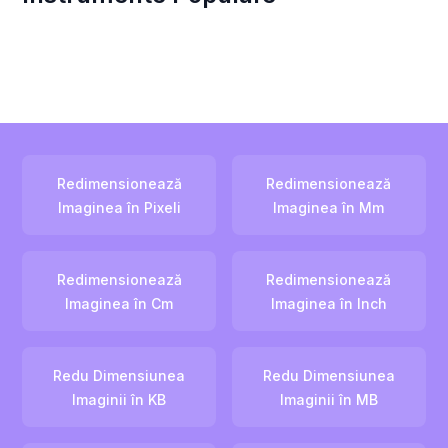
Redimensionează
Redimensionează
Imaginea în Pixeli
Imaginea în Mm
Redimensionează
Redimensionează
Imaginea în Cm
Imaginea în Inch
Redu Dimensiunea
Redu Dimensiunea
Imaginii în KB
Imaginii în MB