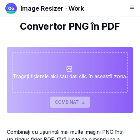
Image Resizer · Work
Convertor PNG în PDF
Trageți fișierele aici sau dați clic în această zonă.
COMBINAT
Combinați cu ușurință mai multe imagini PNG într-
un singur fișier PDF, fără limite de dimensiune a