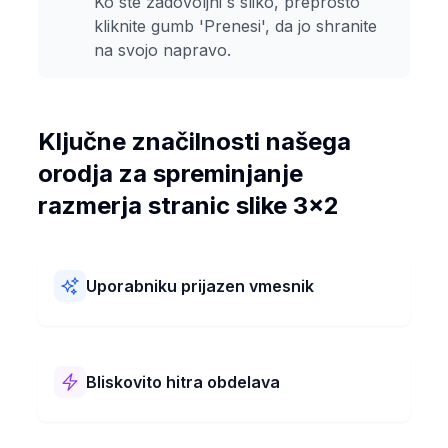
Ko ste zadovoljni s sliko, preprosto
kliknite gumb 'Prenesi', da jo shranite
na svojo napravo.
Ključne značilnosti našega
orodja za spreminjanje
razmerja stranic slike 3x2
Uporabniku prijazen vmesnik
Naše orodje za spreminjanje razmerja stranic slike
3x2 je enostavno za uporabo! Ima preprosto
postavitev in jasne korake. Razmerje stranic 3x2
Bliskovito hitra obdelava
svojih slik lahko spremenite hitro in brez težav.
Naše orodje za spreminjanje razmerja stranic slike
3x2 deluje izjemno hitro! Vašo sliko spremeni v