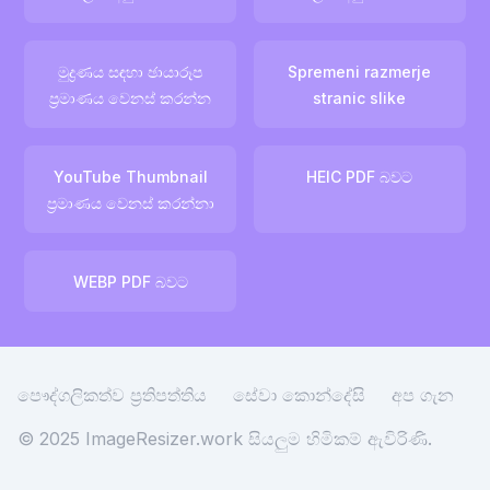
මුද්‍රණය සඳහා ඡායාරූප
Spremeni razmerje
ප්‍රමාණය වෙනස් කරන්න
stranic slike
YouTube Thumbnail
HEIC PDF බවට
ප්‍රමාණය වෙනස් කරන්නා
WEBP PDF බවට
පෞද්ගලිකත්ව ප්‍රතිපත්තිය
සේවා කොන්දේසි
අප ගැන
© 2025 ImageResizer.work
සියලුම හිමිකම් ඇවිරිණි.