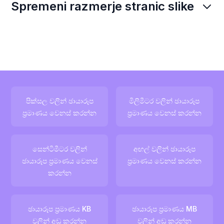
Spremeni razmerje stranic slike
පික්සල වලින් ඡායාරූප
මිලිමීටර වලින් ඡායාරූප
ප්‍රමාණය වෙනස් කරන්න
ප්‍රමාණය වෙනස් කරන්න
සෙන්ටිමීටර වලින්
අඟල් වලින් ඡායාරූප
ඡායාරූප ප්‍රමාණය වෙනස්
ප්‍රමාණය වෙනස් කරන්න
කරන්න
ඡායාරූප ප්‍රමාණය KB
ඡායාරූප ප්‍රමාණය MB
වලින් අඩු කරන්න
වලින් අඩු කරන්න