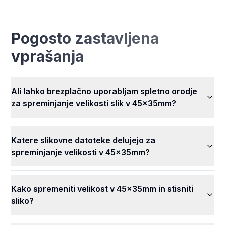
සම්පූර්ණයෙන්ම නොමිලේ! ඔබට කිසිදු මුදලක් නොගෙවා
ඔබගේ පින්තූරවල ප්‍රමාණය වෙනස් කර අපගේ සියලුම විශිෂ්ට
විශේෂාංග භාවිතා කළ හැකිය. ඔබගේ සියලුම රූප පහසුවෙන්,
Pogosto zastavljena
ඕනෑම වේලාවක, නොමිලේ ප්‍රමාණය වෙනස් කරගන්න.
vprašanja
Ali lahko brezplačno uporabljam spletno orodje
za spreminjanje velikosti slik v 45x35mm?
Katere slikovne datoteke delujejo za
spreminjanje velikosti v 45x35mm?
Kako spremeniti velikost v 45x35mm in stisniti
sliko?