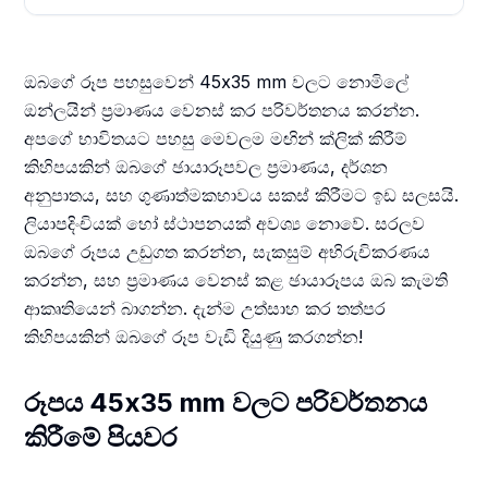
ඔබගේ රූප පහසුවෙන් 45x35 mm වලට නොමිලේ
ඔන්ලයින් ප්‍රමාණය වෙනස් කර පරිවර්තනය කරන්න.
අපගේ භාවිතයට පහසු මෙවලම මඟින් ක්ලික් කිරීම්
කිහිපයකින් ඔබගේ ඡායාරූපවල ප්‍රමාණය, දර්ශන
අනුපාතය, සහ ගුණාත්මකභාවය සකස් කිරීමට ඉඩ සලසයි.
ලියාපදිංචියක් හෝ ස්ථාපනයක් අවශ්‍ය නොවේ. සරලව
ඔබගේ රූපය උඩුගත කරන්න, සැකසුම් අභිරුචිකරණය
කරන්න, සහ ප්‍රමාණය වෙනස් කළ ඡායාරූපය ඔබ කැමති
ආකෘතියෙන් බාගන්න. දැන්ම උත්සාහ කර තත්පර
කිහිපයකින් ඔබගේ රූප වැඩි දියුණු කරගන්න!
රූපය 45x35 mm වලට පරිවර්තනය
කිරීමේ පියවර