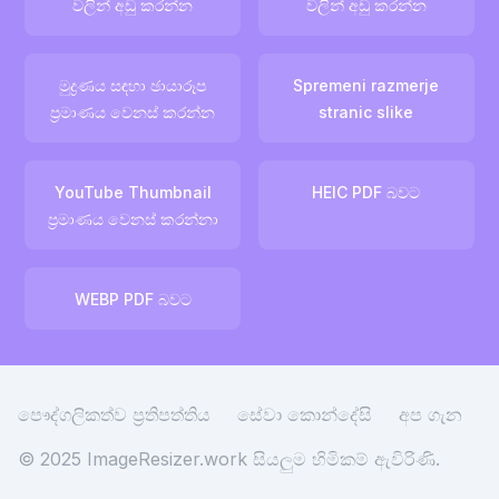
වලින් අඩු කරන්න
වලින් අඩු කරන්න
මුද්‍රණය සඳහා ඡායාරූප
Spremeni razmerje
ප්‍රමාණය වෙනස් කරන්න
stranic slike
YouTube Thumbnail
HEIC PDF බවට
ප්‍රමාණය වෙනස් කරන්නා
WEBP PDF බවට
පෞද්ගලිකත්ව ප්‍රතිපත්තිය
සේවා කොන්දේසි
අප ගැන
© 2025 ImageResizer.work
සියලුම හිමිකම් ඇවිරිණි.