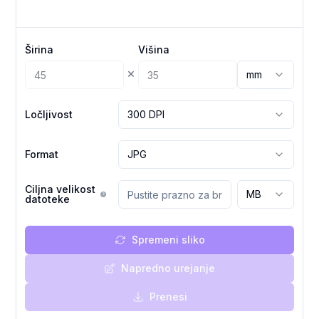
Širina
Višina
×
mm
Ločljivost
300 DPI
Format
JPG
Ciljna velikost
MB
datoteke
Spremeni sliko
Napredno urejanje
Prenesi