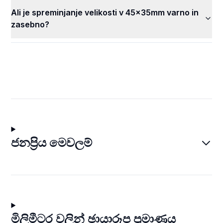
Ali je spreminjanje velikosti v 45x35mm varno in
zasebno?
ජනප්‍රිය මෙවලම්
මිලිමීටර වලින් ඡායාරූප ප්‍රමාණය