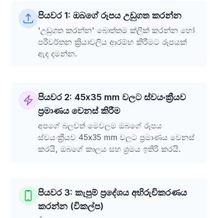
පියවර 1: ඔබගේ රූපය උඩුගත කරන්න
'උඩුගත කරන්න' බොත්තම ක්ලික් කරන්න හෝ
පරිවර්තන ක්‍රියාවලිය ආරම්භ කිරීමට රූපයක්
ඇද දමන්න.
පියවර 2: 45x35 mm වලට ස්වයංක්‍රීයව
ප්‍රමාණය වෙනස් කිරීම
අපගේ බලවත් මෙවලම ඔබගේ රූපය
ස්වයංක්‍රීයව 45x35 mm වලට ප්‍රමාණය වෙනස්
කරයි, ඔබගේ කාලය සහ ශ්‍රමය ඉතිරි කරයි.
පියවර 3: කැපුම් ප්‍රදේශය අභිරුචිකරණය
කරන්න (විකල්ප)