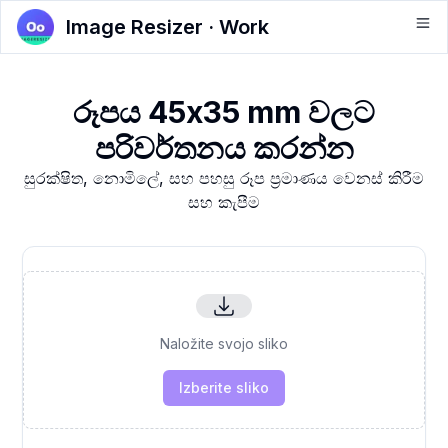
Image Resizer · Work
රූපය 45x35 mm වලට
පරිවර්තනය කරන්න
සුරක්ෂිත, නොමිලේ, සහ පහසු රූප ප්‍රමාණය වෙනස් කිරීම
සහ කැපීම
Naložite svojo sliko
Izberite sliko