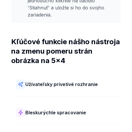
jednoducho kliknite na tlačidlo
'Stiahnuť' a uložte si ho do svojho
zariadenia.
Kľúčové funkcie nášho nástroja
na zmenu pomeru strán
obrázka na 5x4
Užívateľsky prívetivé rozhranie
Náš nástroj na zmenu pomeru strán obrázka na
5x4 sa ľahko používa! Má jednoduché rozloženie
a jasné kroky. Pomer strán svojich obrázkov na
Bleskurýchle spracovanie
5x4 môžete zmeniť rýchlo a bez akýchkoľvek
problémov.
Náš nástroj na zmenu pomeru strán obrázka na
5x4 funguje super rýchlo! Zmení pomer strán