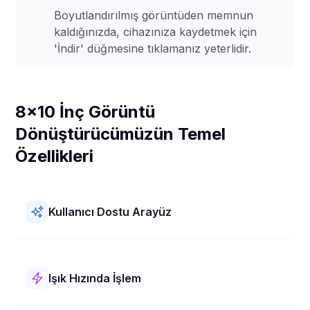
Boyutlandırılmış görüntüden memnun
kaldığınızda, cihazınıza kaydetmek için
'İndir' düğmesine tıklamanız yeterlidir.
8x10 İnç Görüntü
Dönüştürücümüzün Temel
Özellikleri
Kullanıcı Dostu Arayüz
8x10 İnç Görüntü Dönüştürücümüzün kullanımı kolaydır!
Basit bir düzeni ve net adımları vardır. Resimlerinizi 8x10
İnç boyutuna hızlı ve sorunsuz bir şekilde
Işık Hızında İşlem
boyutlandırabilirsiniz.
8x10 İnç Görüntü Dönüştürücümüz süper hızlı çalışır!