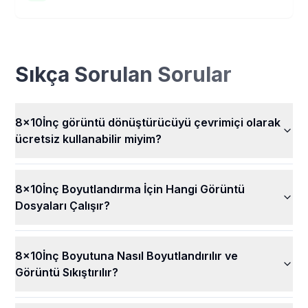
kalırlar. Başka hiç kimse resimlerinizi göremez veya
8x10 İnç Görüntü Dönüştürücümüzün kullanımı tamamen
kullanamaz.
ücretsizdir! Resim boyutlarınızı değiştirebilir ve tüm
harika özelliklerimizi hiçbir ücret ödemeden
kullanabilirsiniz. Tüm görüntülerinizi istediğiniz zaman,
Sıkça Sorulan Sorular
kolayca, ücretsiz olarak boyutlandırın.
8x10İnç görüntü dönüştürücüyü çevrimiçi olarak
ücretsiz kullanabilir miyim?
8x10İnç Boyutlandırma İçin Hangi Görüntü
Dosyaları Çalışır?
8x10İnç Boyutuna Nasıl Boyutlandırılır ve
Görüntü Sıkıştırılır?