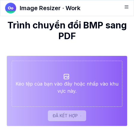
Image Resizer · Work
Trình chuyển đổi BMP sang
PDF
Kéo tệp của bạn vào đây hoặc nhấp vào khu
vực này.
ĐÃ KẾT HỢP