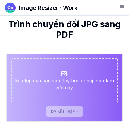
Image Resizer · Work
Trình chuyển đổi JPG sang
PDF
Kéo tệp của bạn vào đây hoặc nhấp vào khu
vực này.
ĐÃ KẾT HỢP