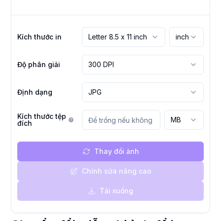
Kích thước in
Letter 8.5 x 11 inch
inch
Độ phân giải
300 DPI
Định dạng
JPG
Kích thước tệp
MB
đích
Thay đổi ảnh
Chỉnh sửa nâng cao
Tải xuống