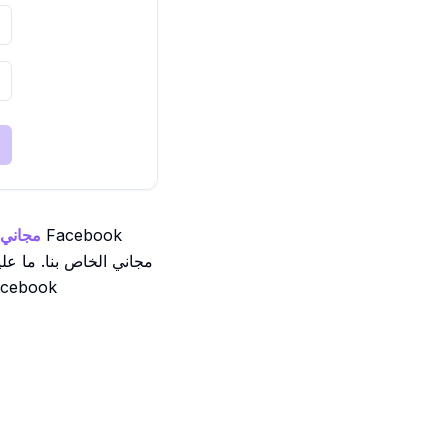
مغير حجم صورة قصة Facebook مجاني
مجاني الخاص بنا. ما ع
صورتك جاهزة للتنزيل، بالحجم المثالي. سريع وسهل وفعال - الحل المثا