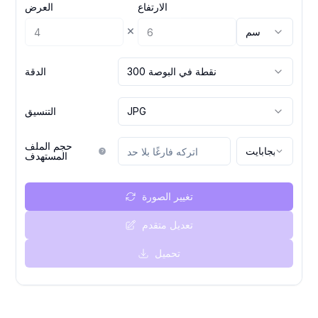
الارتفاع
العرض
×
سم
300 نقطة في البوصة
الدقة
JPG
التنسيق
حجم الملف
ميجابايت
المستهدف
تغيير الصورة
تعديل متقدم
تحميل