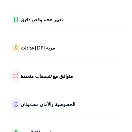
محول الصور 4x6 cm الخاص بنا يعمل بسرعة فائقة! يقوم بتغيير
صورتك إلى 4x6 cm في بضع ثوانٍ فقط. احصل على صورك
معدلة الحجم بسرعة وسهولة.
تغيير حجم وقص دقيق
يمكنك بسهولة تغيير حجم وقص صورك باستخدام أداتنا. اختر
الحجم الدقيق الذي تريده. يمكنك أيضًا استخدام ميزة السحب
والتكبير البسيطة لاختيار الجزء المثالي من صورتك للاحتفاظ به.
إعدادات DPI مرنة
احصل على الحجم المناسب في كل مرة!
يتيح لك محول الصور 4x6 cm الخاص بنا اختيار DPI المناسب
لصورك. يساعد DPI في جعل صورك تبدو حادة وواضحة، سواء
كنت ترغب في طباعتها أو استخدامها عبر الإنترنت. يمكنك اختيار
متوافق مع تنسيقات متعددة
أفضل إعداد DPI لما تحتاج إلى القيام به.
يعمل محول الصور 4x6 cm الخاص بنا مع العديد من أنواع الصور،
مثل JPEG، PNG، BMP، HEIC، WEBP، AVIF، TIFF وغيرها.
مهما كان نوع الصورة لديك، يمكن لأداتنا تغيير حجمها بسهولة من
الخصوصية والأمان مضمونان
أجلك. إنه سهل الاستخدام مع الملفات المختلفة.
نحافظ على خصوصية صورك وأمانها. تقوم أداتنا بتغيير حجم
صورك وقصها مباشرة في متصفح الويب الخاص بك. هذا يعني أن
صورك لا تنتقل إلى خوادمنا. تبقى سرية وآمنة معك. لا يمكن لأي