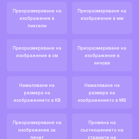
Преоразмеряване на
Преоразмеряване на
изображение в
изображение в мм
пиксели
Преоразмеряване на
Преоразмеряване на
изображение в см
изображение в
инчове
Намаляване на
Намаляване на
размера на
размера на
изображението в KB
изображението в MB
Преоразмеряване на
Промяна на
изображение за
съотношението на
печат
страните на