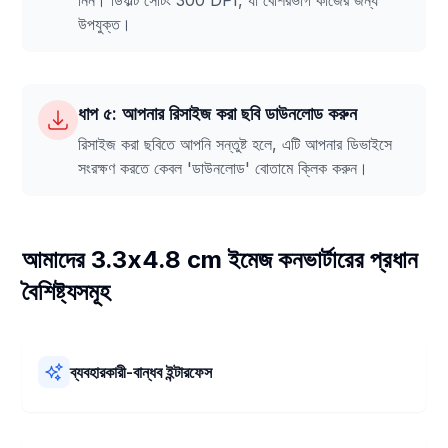
নিন। ডিফল্ট সেটিং 300 DPI, যা বেশিরভাগ কাজের জন্য
উপযুক্ত।
ধাপ ৫: আপনার রিসাইজ করা ছবি ডাউনলোড করুন
রিসাইজ করা ছবিতে আপনি সন্তুষ্ট হলে, এটি আপনার ডিভাইসে
সংরক্ষণ করতে কেবল 'ডাউনলোড' বোতামে ক্লিক করুন।
আমাদের 3.3x4.8 cm ইমেজ কনভার্টারের প্রধান
বৈশিষ্ট্যসমূহ
ব্যবহারকারী-বান্ধব ইন্টারফেস
আমাদের 3.3x4.8 cm ইমেজ কনভার্টার ব্যবহার করা খুবই সহজ! এটির একটি
সরল লেআউট এবং স্পষ্ট ধাপ রয়েছে। আপনি দ্রুত এবং কোনও ঝামেলা ছাড়াই