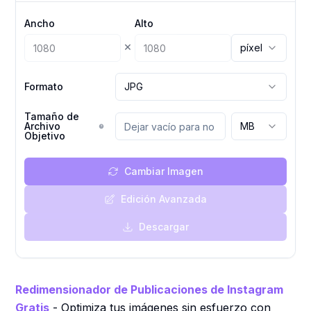
Ancho
Alto
×
píxel
Formato
JPG
Tamaño de
Archivo
MB
Objetivo
Cambiar Imagen
Edición Avanzada
Descargar
Redimensionador de Publicaciones de Instagram
Gratis
- Optimiza tus imágenes sin esfuerzo con