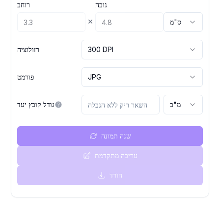
גובה
רוחב
×
ס"מ
300 DPI
רזולוציה
JPG
פורמט
מ"ב
גודל קובץ יעד
שנה תמונה
עריכה מתקדמת
הורד