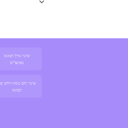
שינוי גודל תמונה
באינצ'ים
שינוי יחס גובה-רוחב ש
תמונה