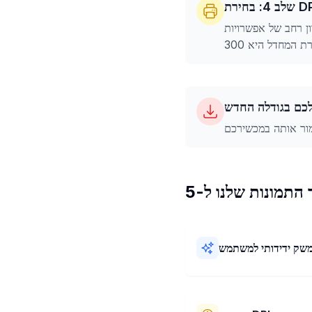
להבטיח שהתמונה שלכם בגודלה החדש תעמוד בדרישות איכות ההדפסה
שק ידידותי למשתמש
ממיר התמונות שלנו ל-5x5 cm קל
וש! יש לו עיצוב פשוט ושלבים
תוכלו לשנות את גודל התמונות