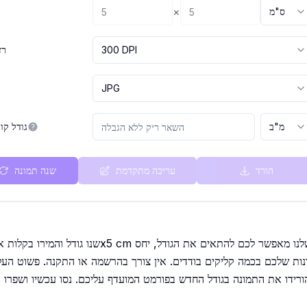
×
ס"מ
300 DPI
רז
JPG
מ"ב
גודל קו
הורד
עריכה מתקדמת
שנה תמונה
נות שלכם בכמה קליקים בודדים. אין צורך בהרשמה או התקנה. פשוט הע