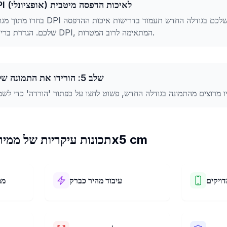
שלב 4: בחירת DPI לאיכות הדפסה מיטבית (אופציונלי)
בחרו מתוך מגוון רחב של אפשרויות DPI כדי 
שלכם. הגדרת ברירת המחדל היא 300 DPI, המתאימה לרוב המטרות.
שלב 5: הורידו את התמונה שלכם בגודלה החדש
תכונות עיקריות של ממיר התמונות שלנו ל-5x5 cm
דויקים
עיבוד מהיר כברק
ממ
וך בקלות את
ממיר התמונות שלנו ל-5x5 cm עובד
 הכלי שלנו.
מהר במיוחד! הוא משנה את התמונה
לשימ
שאתם רוצים.
שלכם ל-5x5 cm תוך שניות ספורות.
ברורים. 