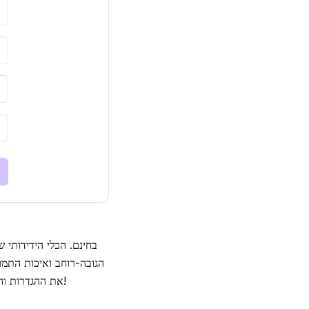
הגובה-רוחב ואיכות התמו
את ההגדרות והורידו את התמונה בגודל החדש בפורמט המועדף עליכם. נסו עכשיו ושפרו את התמונות שלכם תוך שניות!