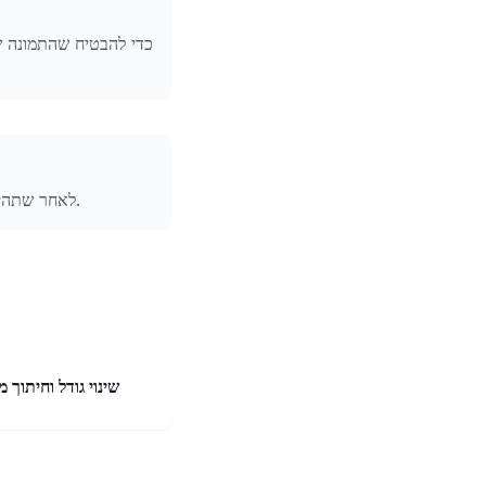
לאחר שתהיו מרוצים מהתמונה בגודלה החדש, פשוט לחצו על כפתור 'הורדה' כדי לשמור אותה במכשירכם.
שינוי גודל וחיתוך מ
תוכלו לשנות גודל ולחת
התמונות שלכם באמצעות
בחרו את הגודל המדויק 