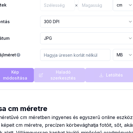
×
tek
cm
ontás
300 DPI
átum
JPG
ájlméret
MB
Kép
Haladó
Letöltés
módosítása
szerkesztés
sa cm méretre
 méretűvé cm méretben ingyenes és egyszerű online eszkö
képeit cm méretre, precízen körbevághatja fotóit, sőt, a
ok alatt. Villámgyorsan kaphat kiváló minőségű eredményeket