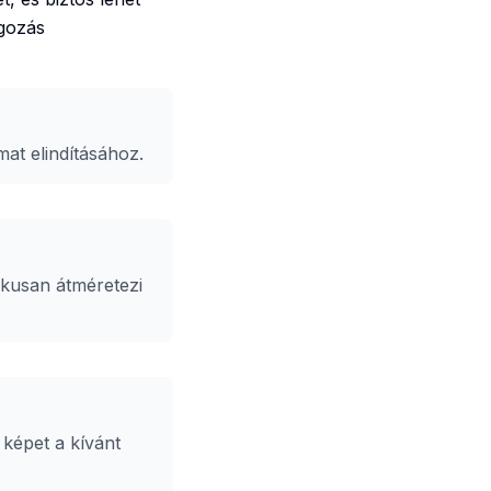
lgozás
mat elindításához.
kusan átméretezi
képet a kívánt