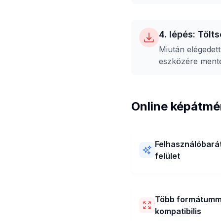
4. lépés: Tölt
Miután elégedett
eszközére ment
Online képátmé
Felhasználóbará
felület
Online képátméretező
eszközünk cm egységb
könnyen használható! E
Több formátumm
elrendezéssel és világos
kompatibilis
lépésekkel rendelkezik.