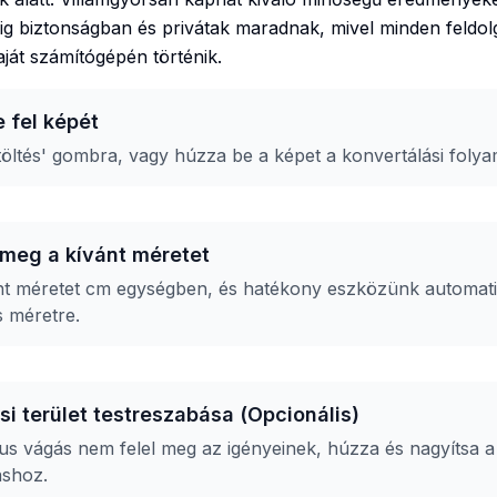
ig biztonságban és privátak maradnak, mivel minden feldo
ját számítógépén történik.
e fel képét
ltöltés' gombra, vagy húzza be a képet a konvertálási folya
 meg a kívánt méretet
nt méretet cm egységben, és hatékony eszközünk automati
s méretre.
si terület testreszabása (Opcionális)
s vágás nem felel meg az igényeinek, húzza és nagyítsa a 
áshoz.