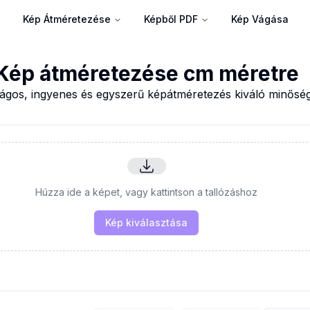
Kép Átméretezése
Képből PDF
Kép Vágása
Kép átméretezése cm méretre
ságos, ingyenes és egyszerű képátméretezés kiváló minősé
Húzza ide a képet, vagy kattintson a tallózáshoz
Kép kiválasztása