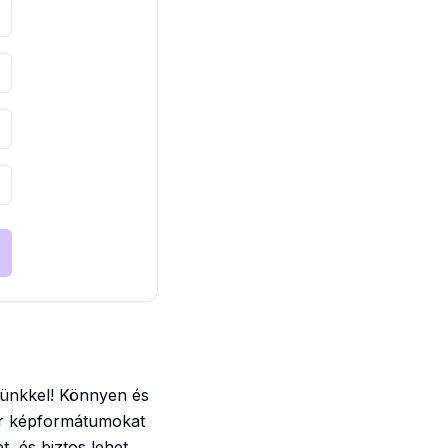
zünkkel! Könnyen és
kár képformátumokat
, és biztos lehet