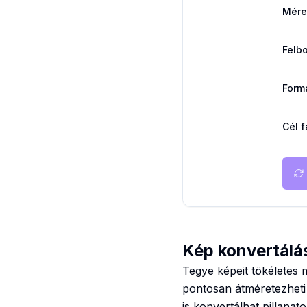
Mére
Felb
Form
Cél f
Kép konvertálá
Tegye képeit tökéletes
pontosan átméretezheti 
is konvertálhat pillanat