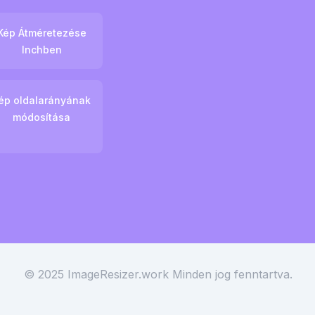
Kép Átméretezése
Inchben
ép oldalarányának
módosítása
© 2025 ImageResizer.work
Minden jog fenntartva.