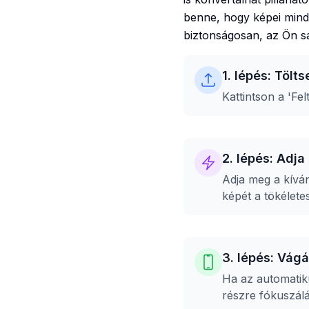
benne, hogy képei mind
biztonságosan, az Ön sa
1. lépés: Tölts
Kattintson a 'Fe
2. lépés: Adja
Adja meg a kívá
képét a tökélete
3. lépés: Vágá
Ha az automatiku
részre fókuszál