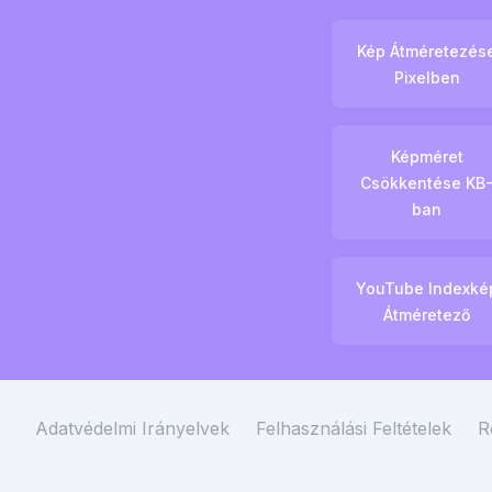
Kép Átméretezés
Pixelben
Képméret
Csökkentése KB
ban
YouTube Indexké
Átméretező
Adatvédelmi Irányelvek
Felhasználási Feltételek
R