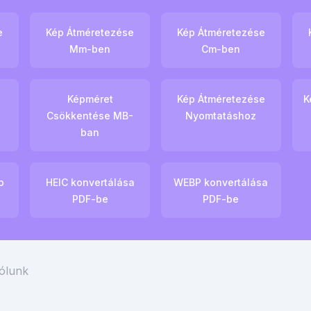
e
Kép Átméretezése
Kép Átméretezése
Mm-ben
Cm-ben
Képméret
Kép Átméretezése
K
-
Csökkentése MB-
Nyomtatáshoz
ban
p
HEIC konvertálása
WEBP konvertálása
PDF-be
PDF-be
ólunk