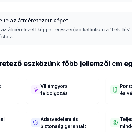
se le az átméretezett képet
 az átméretezett képpel, egyszerűen kattintson a 'Letöltés
éshez.
retező eszközünk főbb jellemzői cm 
t
Villámgyors
Pont
feldolgozás
és v
Online képátméretező
Könnyen át
en
eszközünk cm egységben
körbevágha
gyszerű
szupergyorsan működik!
eszközünkk
al
Adatvédelem és
Telj
Néhány másodperc alatt
pontos mér
biztonság garantált
mind
átméretezi képét cm méretre.
Használhat