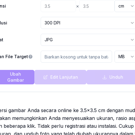
×
nsi
cm
lusi
300 DPI
at
JPG
n File Target
MB
Ubah
Edit Lanjutan
Unduh
Gambar
si gambar Anda secara online ke 3.5x3.5 cm dengan mudah
akan memungkinkan Anda menyesuaikan ukuran, rasio aspe
beberapa klik. Tidak perlu registrasi atau instalasi. Cuk
uran, dan unduh foto yang telah diubah ukurannya dalam f