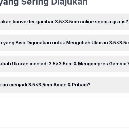
yang Sering Diajukan
r hebat
menggunak
. Ubah
nda
ja,
kan konverter gambar 3.5x3.5cm online secara gratis?
pa yang Bisa Digunakan untuk Mengubah Ukuran 3.5x3.5
ubah Ukuran menjadi 3.5x3.5cm & Mengompres Gambar
an menjadi 3.5x3.5cm Aman & Pribadi?