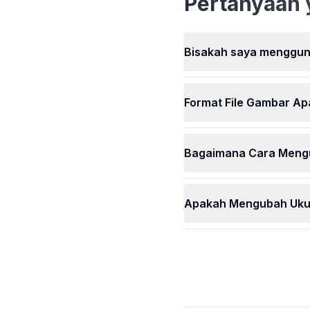
Pertanyaan 
menggunakan semua fitu
kami tanpa biaya apapun
ukuran semua gambar A
dengan mudah, kapan sa
Bisakah saya mengguna
secara gratis.
Format File Gambar A
Bagaimana Cara Meng
Apakah Mengubah Ukur