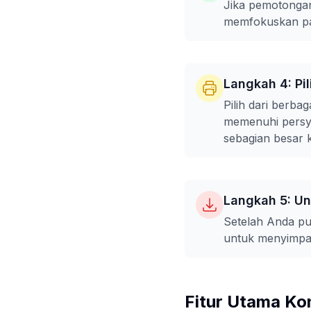
Jika pemotongan
memfokuskan pad
Langkah 4: Pil
Pilih dari berb
memenuhi persya
sebagian besar 
Langkah 5: U
Setelah Anda pu
untuk menyimpa
Fitur Utama Ko