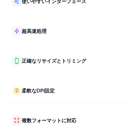
使いやすいインターフェース
当社の4x4 cm 画像変換ツールは使いやすいです！シンプ
ルなレイアウトと明確な手順で、写真を4x4 cmに素早く簡
単にリサイズできます。
超高速処理
当社の4x4 cm 画像変換ツールは非常に高速に動作しま
す！画像を4x4 cmにわずか数秒で変換。写真を素早く簡単
にリサイズできます。
正確なリサイズとトリミング
当社のツールを使えば、写真を簡単にリサイズ・トリミン
グできます。希望の正確なサイズを選択可能。また、簡単
なドラッグ＆ズーム操作で、写真の最適な部分を選択して
柔軟なDPI設定
残せます。いつでもぴったりのサイズに！
当社の4x4 cm 画像変換ツールでは、写真に適したDPIを選
択できます。DPIは、印刷する場合やオンラインで使用す
る場合に、写真をシャープでクリアに見せるのに役立ちま
複数フォーマットに対応
す。ニーズに合わせて最適なDPI設定を選択できます。
当社の4x4 cm 画像変換ツールは、JPEG、PNG、BMP、