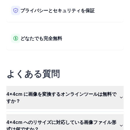
HEIC、WEBP、AVIF、TIFFなど、多くの画像形式に対応し
ています。どんな種類の画像でも、当社のツールで簡単に
プライバシーとセキュリティを保証
リサイズできます。さまざまなファイル形式で簡単に使用
できます。
お客様の画像のプライバシーと安全を保護します。当社の
ツールは、ウェブブラウザ内でお客様の画像のサイズ変更
とトリミングを行います。つまり、お客様の画像が当社の
どなたでも完全無料
サーバーに送信されることはありません。画像は秘密に保
たれ、安全に保護されます。他の誰もお客様の画像を見る
当社の4x4 cm 画像変換ツールは完全に無料で使用できま
ことも使用することもできません。
す！料金を支払うことなく、画像のサイズ変更や全ての優
れた機能を利用できます。いつでも無料で、全ての画像を
簡単にリサイズしましょう。
よくある質問
4x4cm に画像を変換するオンラインツールは無料で
すか？
4x4cm へのリサイズに対応している画像ファイル形
式は何ですか？