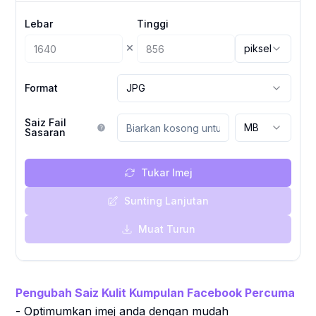
Lebar
Tinggi
×
piksel
Format
JPG
Saiz Fail
MB
Sasaran
Tukar Imej
Sunting Lanjutan
Muat Turun
Pengubah Saiz Kulit Kumpulan Facebook Percuma
- Optimumkan imej anda dengan mudah