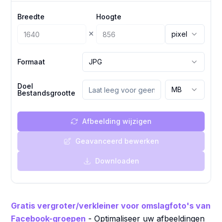
Breedte
Hoogte
×
pixel
Formaat
JPG
Doel
MB
Bestandsgrootte
Afbeelding wijzigen
Geavanceerd bewerken
Downloaden
Gratis vergroter/verkleiner voor omslagfoto's van
Facebook-groepen
- Optimaliseer uw afbeeldingen