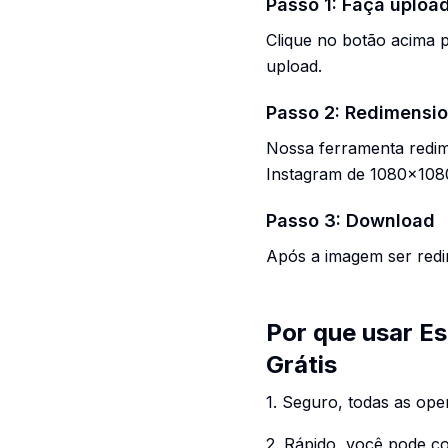
Passo 1: Faça uploa
Clique no botão acima 
upload.
Passo 2: Redimensi
Nossa ferramenta redim
Instagram de 1080x1080
Passo 3: Download
Após a imagem ser red
Por que usar E
Grátis
1. Seguro, todas as ope
2. Rápido, você pode 