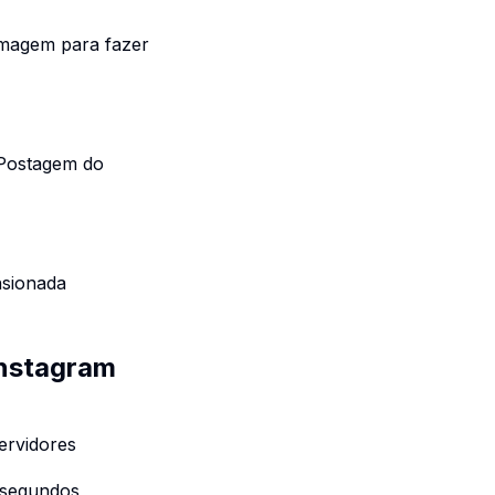
imagem para fazer
 Postagem do
nsionada
Instagram
ervidores
 segundos