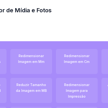
r de Mídia e Fotos
Redimensionar
Redimensionar
s
Imagem em Mm
Imagem em Cm
o
Reduzir Tamanho
Redimensionar
B
da Imagem em MB
Imagem para
Impressão