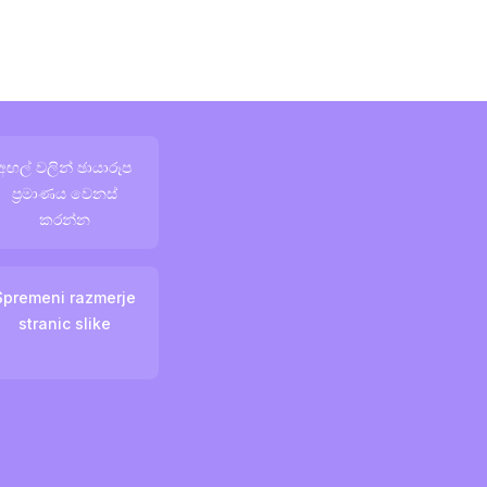
අඟල් වලින් ඡායාරූප
ප්‍රමාණය වෙනස්
කරන්න
Spremeni razmerje
stranic slike