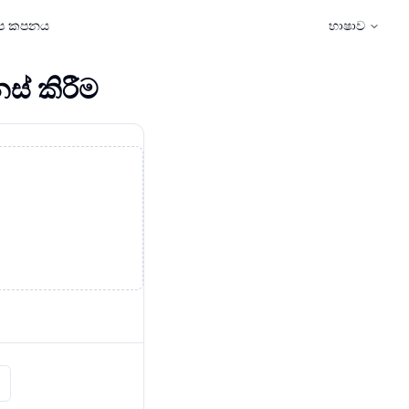
ූප කපනය
භාෂාව
නස් කිරීම