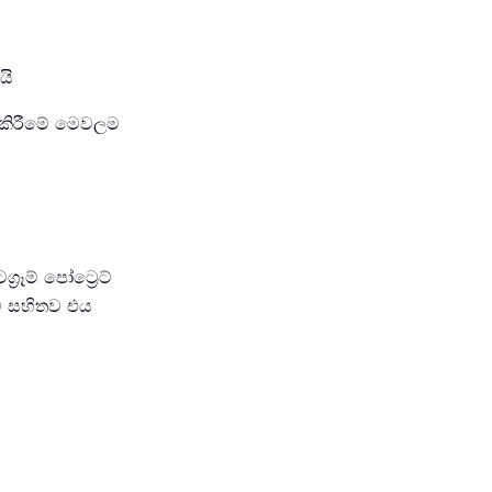
යි
් කිරීමේ මෙවලම
රෑම් පෝට්‍රෙට්
ම් සහිතව එය