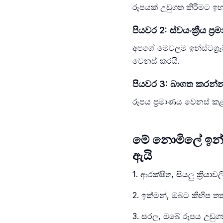
රූපයක් උඩුගත කිරීමට 
පියවර 2: ස්වයංක්‍රීය ප්
අපගේ මෙවලම ඉන්ස්ටග්‍රෑම්
වෙනස් කරයි.
පියවර 3: බාගත කරන්
රූපය ප්‍රමාණය වෙනස් ක
මේ නොමිලේ ඉන්ස්ට
ඇයි
1. ආරක්ෂිත, සියලු ක්‍රි
2. ඉක්මන්, ඔබට කිහිප ත
3. සරල, ඔබේ රූපය උඩුග