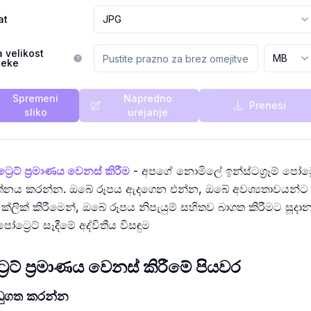
at
JPG
a velikost
MB
teke
Spremeni
Napredno
Prenesi
sliko
urejanje
‍රෙට් ප්‍රමාණය වෙනස් කිරීම
- අපගේ නොමිලේ ඉන්ස්ටග්‍රෑම් පෝට්‍
රයත්නය කරන්න. ඔබේ රූපය ඇදගෙන එන්න, ඔබේ අවශ්‍යතාවයන්
්ලික් කිරීමෙන්, ඔබේ රූපය නිපැයුම් සහිතව බාගත කිරීමට සූදාන
පෝට්‍රෙට් සෑදීමේ අද්විතීය විසඳුම
්‍රෙට් ප්‍රමාණය වෙනස් කිරීමේ පියවර
උඩුගත කරන්න