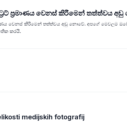
්‍රෙට් ප්‍රමාණය වෙනස් කිරීමෙන් තත්ත්වය අඩු
ප්‍රමාණය වෙනස් කිරීමෙන් තත්ත්වය අඩු නොවේ. අපගේ මෙවලම ඔබේ ඉන
තික කරයි.
ikosti medijskih fotografij