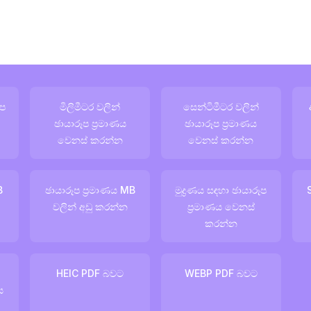
ූප
මිලිමීටර වලින්
සෙන්ටිමීටර වලින්
ඡායාරූප ප්‍රමාණය
ඡායාරූප ප්‍රමාණය
වෙනස් කරන්න
වෙනස් කරන්න
B
ඡායාරූප ප්‍රමාණය MB
මුද්‍රණය සඳහා ඡායාරූප
වලින් අඩු කරන්න
ප්‍රමාණය වෙනස්
කරන්න
HEIC PDF බවට
WEBP PDF බවට
ය