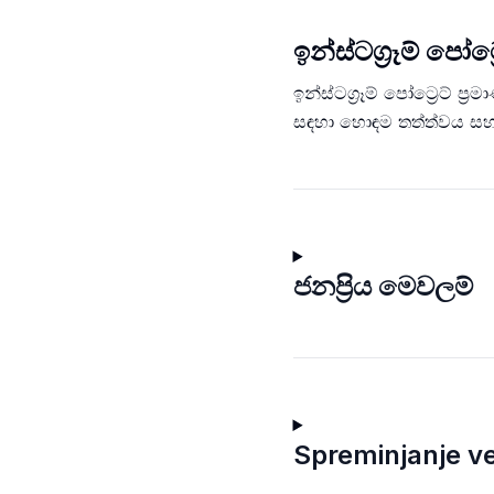
ඉන්ස්ටග්‍රෑම් පෝට
ඉන්ස්ටග්‍රෑම් පෝට්‍රෙට් 
සඳහා හොඳම තත්ත්වය සහ
ජනප්‍රිය මෙවලම්
Spreminjanje vel