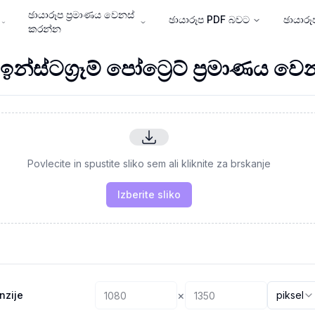
ඡායාරූප ප්‍රමාණය වෙනස්
ඡායාරූප PDF බවට
ඡායාර
කරන්න
්ස්ටග්‍රෑම් පෝට්‍රෙට් ප්‍රමාණය වෙ
Povlecite in spustite sliko sem ali kliknite za brskanje
Izberite sliko
×
nzije
piksel