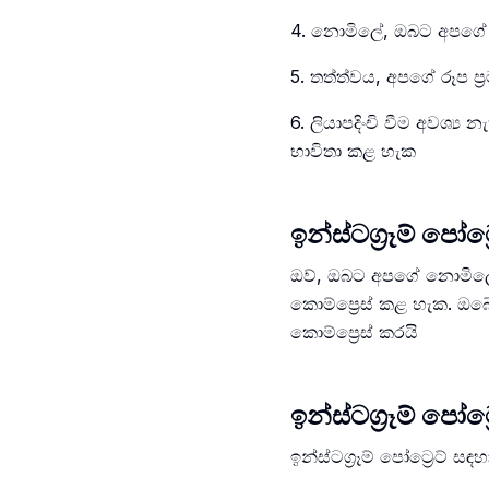
4. නොමිලේ, ඔබට අපගේ
5. තත්ත්වය, අපගේ රූප 
6. ලියාපදිංචි වීම අවශ්‍
භාවිතා කළ හැක
ඉන්ස්ටග්‍රෑම් පෝට්
ඔව්, ඔබට අපගේ නොමිලේ ඉන්
කොම්ප්‍රෙස් කළ හැක. ඔ
කොම්ප්‍රෙස් කරයි
ඉන්ස්ටග්‍රෑම් පෝට
ඉන්ස්ටග්‍රෑම් පෝට්‍රෙට් 