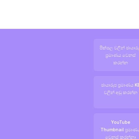
පික්සල වලින් ඡායාර
ප්‍රමාණය වෙනස්
කරන්න
ඡායාරූප ප්‍රමාණය K
වලින් අඩු කරන්න
YouTube
Thumbnail ප්‍රමාණ
වෙනස් කරන්නා