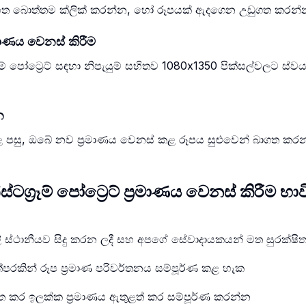
ඉහත බොත්තම ක්ලික් කරන්න, හෝ රූපයක් ඇදගෙන උඩුගත කරන්
‍රමාණය වෙනස් කිරීම
 පෝට්‍රෙට් සඳහා නිපැයුම් සහිතව 1080x1350 පික්සල්වලට ස්වයංක්
න
ළ පසු, ඔබේ නව ප්‍රමාණය වෙනස් කළ රූපය සුළුවෙන් බාගත කර
ග්‍රෑම් පෝට්‍රෙට් ප්‍රමාණය වෙනස් කිරීම 
යාවලි ස්ථානීයව සිදු කරන ලදී සහ අපගේ සේවාදායකයන් මත සුරක්
ත්පරකින් රූප ප්‍රමාණ පරිවර්තනය සම්පූර්ණ කළ හැක
ත කර ඉලක්ක ප්‍රමාණය ඇතුළත් කර සම්පූර්ණ කරන්න