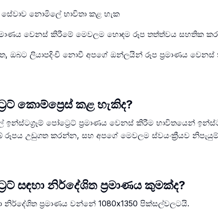
 සේවාව නොමිලේ භාවිතා කළ හැක
ප්‍රමාණය වෙනස් කිරීමේ මෙවලම හොඳම රූප තත්ත්වය සහතික කර
ය නැත, ඔබට ලියාපදිංචි නොවී අපගේ ඔන්ලයින් රූප ප්‍රමාණය වෙනස
‍රෙට් කොම්ප්‍රෙස් කළ හැකිද?
ස්ටග්‍රෑම් පෝට්‍රෙට් ප්‍රමාණය වෙනස් කිරීම භාවිතයෙන් ඉන්ස්ටග්‍
බේ රූපය උඩුගත කරන්න, සහ අපගේ මෙවලම ස්වයංක්‍රීයව නිපැයු
්‍රෙට් සඳහා නිර්දේශිත ප්‍රමාණය කුමක්ද?
සඳහා නිර්දේශිත ප්‍රමාණය වන්නේ 1080x1350 පික්සල්වලටයි.