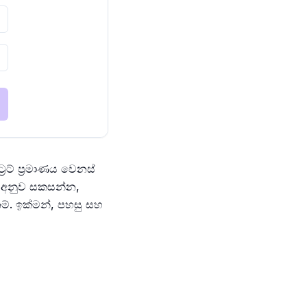
රෙට් ප්‍රමාණය වෙනස්
ට අනුව සකසන්න,
ම්. ඉක්මන්, පහසු සහ