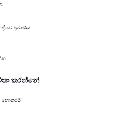
න.
‍රීයව ප්‍රමාණය
න්න
භාවිතා කරන්නේ
ෂිත නොකරයි