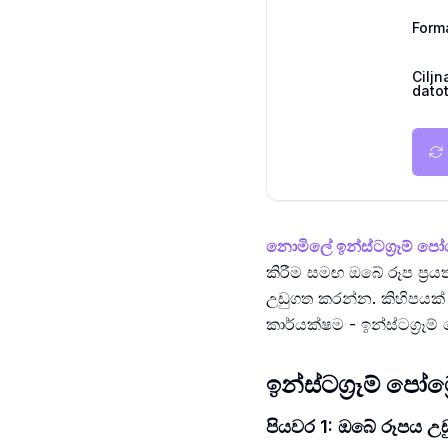
Form
Ciljn
dato
නොමිලේ ඉන්ස්ටග්‍රෑම් පෝට්
කිරීම සමඟ ඔබේ රූප ප්‍
උඩුගත කරන්න. කිහිපයක් ක
කාර්යක්ෂම - ඉන්ස්ටග්‍රෑම් 
ඉන්ස්ටග්‍රෑම් පෝට
පියවර 1: ඔබේ රූපය 