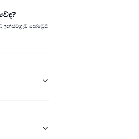
 වේද?
්ස්ටග්‍රෑම් පෝට්‍රෙට්