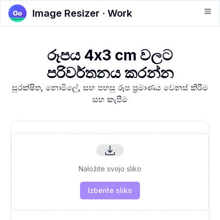
Image Resizer · Work
රූපය 4x3 cm වලට
පරිවර්තනය කරන්න
සුරක්ෂිත, නොමිලේ, සහ පහසු රූප ප්‍රමාණය වෙනස් කිරීම
සහ කැපීම
Naložite svojo sliko
Izberite sliko