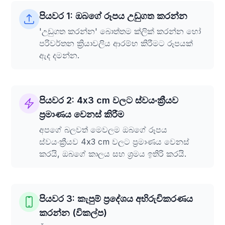
පියවර 1: ඔබගේ රූපය උඩුගත කරන්න
'උඩුගත කරන්න' බොත්තම ක්ලික් කරන්න හෝ
පරිවර්තන ක්‍රියාවලිය ආරම්භ කිරීමට රූපයක්
ඇද දමන්න.
පියවර 2: 4x3 cm වලට ස්වයංක්‍රීයව
ප්‍රමාණය වෙනස් කිරීම
අපගේ බලවත් මෙවලම ඔබගේ රූපය
ස්වයංක්‍රීයව 4x3 cm වලට ප්‍රමාණය වෙනස්
කරයි, ඔබගේ කාලය සහ ශ්‍රමය ඉතිරි කරයි.
පියවර 3: කැපුම් ප්‍රදේශය අභිරුචිකරණය
කරන්න (විකල්ප)