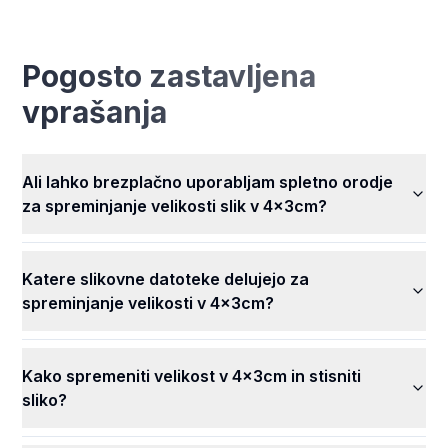
සම්පූර්ණයෙන්ම නොමිලේ! ඔබට කිසිදු මුදලක් නොගෙවා
ඔබගේ පින්තූරවල ප්‍රමාණය වෙනස් කර අපගේ සියලුම විශිෂ්ට
විශේෂාංග භාවිතා කළ හැකිය. ඔබගේ සියලුම රූප පහසුවෙන්,
Pogosto zastavljena
ඕනෑම වේලාවක, නොමිලේ ප්‍රමාණය වෙනස් කරගන්න.
vprašanja
Ali lahko brezplačno uporabljam spletno orodje
za spreminjanje velikosti slik v 4x3cm?
Katere slikovne datoteke delujejo za
spreminjanje velikosti v 4x3cm?
Kako spremeniti velikost v 4x3cm in stisniti
sliko?