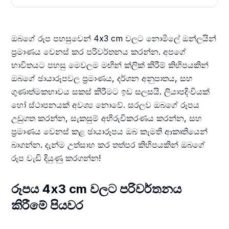
ඔබගේ රූප පහසුවෙන් 4x3 cm වලට නොමිලේ ඔන්ලයින්
ප්‍රමාණය වෙනස් කර පරිවර්තනය කරන්න. අපගේ
භාවිතයට පහසු මෙවලම මඟින් ක්ලික් කිරීම් කිහිපයකින්
ඔබගේ ඡායාරූපවල ප්‍රමාණය, දර්ශන අනුපාතය, සහ
ගුණාත්මකභාවය සකස් කිරීමට ඉඩ සලසයි. ලියාපදිංචියක්
හෝ ස්ථාපනයක් අවශ්‍ය නොවේ. සරලව ඔබගේ රූපය
උඩුගත කරන්න, සැකසුම් අභිරුචිකරණය කරන්න, සහ
ප්‍රමාණය වෙනස් කළ ඡායාරූපය ඔබ කැමති ආකෘතියෙන්
බාගන්න. දැන්ම උත්සාහ කර තත්පර කිහිපයකින් ඔබගේ
රූප වැඩි දියුණු කරගන්න!
රූපය 4x3 cm වලට පරිවර්තනය
කිරීමේ පියවර