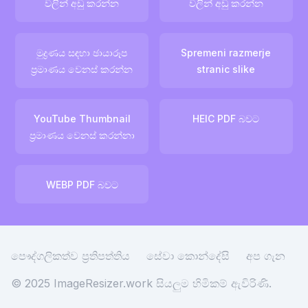
වලින් අඩු කරන්න
වලින් අඩු කරන්න
මුද්‍රණය සඳහා ඡායාරූප
Spremeni razmerje
ප්‍රමාණය වෙනස් කරන්න
stranic slike
YouTube Thumbnail
HEIC PDF බවට
ප්‍රමාණය වෙනස් කරන්නා
WEBP PDF බවට
පෞද්ගලිකත්ව ප්‍රතිපත්තිය
සේවා කොන්දේසි
අප ගැන
© 2025 ImageResizer.work
සියලුම හිමිකම් ඇවිරිණි.