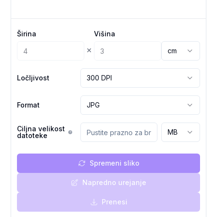
Širina
Višina
×
cm
Ločljivost
300 DPI
Format
JPG
Ciljna velikost
MB
datoteke
Spremeni sliko
Napredno urejanje
Prenesi