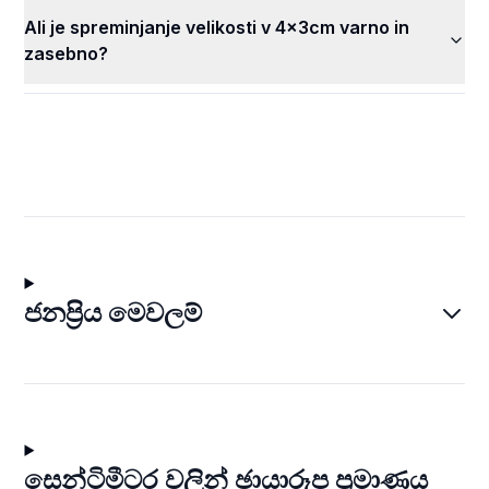
Ali je spreminjanje velikosti v 4x3cm varno in
zasebno?
ජනප්‍රිය මෙවලම්
සෙන්ටිමීටර වලින් ඡායාරූප ප්‍රමාණය