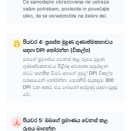
Če samodejno obrezovanje ne ustreza
vašim potrebam, povlecite in povečajte
sliko, da se osredotočite na želeni del.
පියවර 4: ප්‍රශස්ත මුද්‍රණ ගුණාත්මකභාවය
සඳහා DPI තෝරන්න (විකල්ප)
ඔබගේ ප්‍රමාණය වෙනස් කළ රූපය මුද්‍රණ
ගුණාත්මකභාවය පිළිබඳ අවශ්‍යතා සපුරාලන
බවට සහතික වීමට අපගේ පුළුල් DPI විකල්ප
පරාසයෙන් තෝරන්න. පෙරනිමි සැකසුම 300
DPI වන අතර, එය බොහෝ අරමුණු සඳහා සුදුසු
වේ.
පියවර 5: ඔබගේ ප්‍රමාණය වෙනස් කළ
රූපය බාගන්න