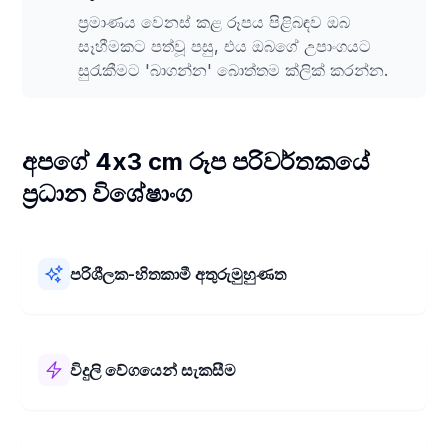
ප්‍රමාණය වෙනස් කළ රූපය පිළිබඳව ඔබ
සෑහීමකට පත්වූ පසු, එය ඔබගේ උපාංගයට
සුරැකීමට 'බාගන්න' බොත්තම ක්ලික් කරන්න.
අපගේ 4x3 cm රූප පරිවර්තකයේ
ප්‍රධාන විශේෂාංග
පරිශීලක-හිතකාමී අතුරුමුහුණත
අපගේ 4x3 cm රූප පරිවර්තකය භාවිතයට පහසුයි! එහි සරල
සැකැස්මක් සහ පැහැදිලි පියවර ඇත. ඔබට ඔබගේ පින්තූර 4x3
cm වලට ඉක්මනින් සහ කිසිදු කරදරයකින් තොරව ප්‍රමාණය
විදුලි වේගයෙන් සැකසීම
වෙනස් කළ හැකිය.
අපගේ 4x3 cm රූප පරිවර්තකය ඉතා වේගයෙන් ක්‍රියා කරයි!
එය ඔබගේ පින්තූරය 4x3 cm වලට තත්පර කිහිපයකින් වෙනස්