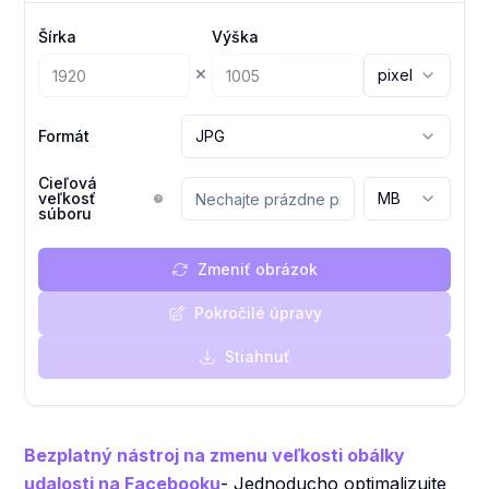
Šírka
Výška
×
pixel
Formát
JPG
Cieľová
veľkosť
MB
súboru
Zmeniť obrázok
Pokročilé úpravy
Stiahnuť
Bezplatný nástroj na zmenu veľkosti obálky
udalosti na Facebooku
- Jednoducho optimalizujte