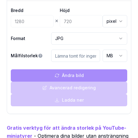
Bredd
Höjd
×
pixel
Format
JPG
Målfilstorlek
MB
Ändra bild
Avancerad redigering
Ladda ner
Gratis verktyg för att ändra storlek på YouTube-
miniatyrer
- Optimera dina bilder utan ansträngning